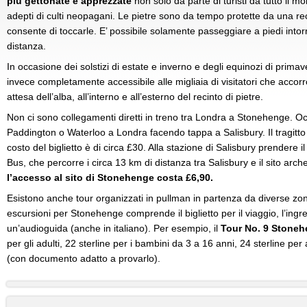
più gettonate e apprezzate
non solo da parte di turisti da tutto il
adepti di culti neopagani. Le pietre sono da tempo protette da una r
consente di toccarle. E’ possibile solamente passeggiare a piedi in
distanza.
In occasione dei solstizi di estate e inverno e degli equinozi di pri
invece completamente accessibile alle migliaia di visitatori che accorr
attesa dell’alba, all’interno e all’esterno del recinto di pietre.
Non ci sono collegamenti diretti in treno tra Londra a Stonehenge. Occ
Paddington o Waterloo a Londra facendo tappa a Salisbury. Il tragitto
costo del biglietto è di circa £30. Alla stazione di Salisbury prendere
Bus, che percorre i circa 13 km di distanza tra Salisbury e il sito arc
l’accesso al sito di Stonehenge
costa £6,90.
Esistono anche tour organizzati in pullman in partenza da diverse zone
escursioni per Stonehenge comprende il biglietto per il viaggio, l’ingr
un’audioguida (anche in italiano). Per esempio, il
Tour No. 9 Stoneh
per gli adulti, 22 sterline per i bambini da 3 a 16 anni, 24 sterline per
(con documento adatto a provarlo).