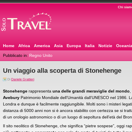
Chi siam
Home
Africa
America
Asia
Europa
Italia
Notizie
Oceani
Pubblicato in:
Regno Unito
Un viaggio alla scoperta di Stonehenge
Di
Daniele Grattieri
Stonehenge
rappresenta
una delle grandi meraviglie del mondo
,
Avebury
Patrimonio Mondiale dell’Umanità dall’UNESCO nel 1986. La 
Londra e dunque è facilmente raggiungibile. Molti sono i misteri lega
distanza di 5000 anni non si è ancora stabilito con certezza se si trat
di un orologio astronomico o di un luogo di sepoltura dell’età del Bro
Il sito neolitico di Stonehenge, che significa “pietre sospese”, oggi r