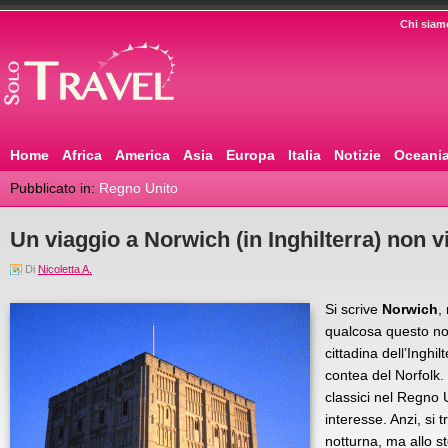
Chi siam
Home
Africa
America
Asia
Europa
Italia
Notizie
Oceani
Pubblicato in:
Regno Unito
Un viaggio a Norwich (in Inghilterra) non v
Di
Nicoletta A.
Si scrive
Norwich
,
qualcosa questo nom
cittadina dell’Inghi
contea del Norfolk. U
classici nel Regno 
interesse. Anzi, si t
notturna, ma allo s