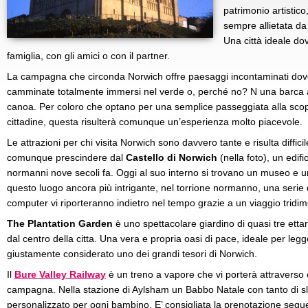
patrimonio artistico
sempre allietata da b
Una città ideale do
famiglia, con gli amici o con il partner.
La campagna che circonda Norwich offre paesaggi incontaminati dove
camminate totalmente immersi nel verde o, perché no? N una barca 
canoa. Per coloro che optano per una semplice passeggiata alla scoper
cittadine, questa risulterà comunque un’esperienza molto piacevole.
Le attrazioni per chi visita Norwich sono davvero tante e risulta diffici
comunque prescindere dal
Castello di Norwich
(nella foto), un edifi
normanni nove secoli fa. Oggi al suo interno si trovano un museo e un
questo luogo ancora più intrigante, nel torrione normanno, una serie 
computer vi riporteranno indietro nel tempo grazie a un viaggio tridi
The Plantation Garden
è uno spettacolare giardino di quasi tre etta
dal centro della citta. Una vera e propria oasi di pace, ideale per legge
giustamente considerato uno dei grandi tesori di Norwich.
Il
Bure Valley Railway
è un treno a vapore che vi porterà attraverso 
campagna. Nella stazione di Aylsham un Babbo Natale con tanto di sli
personalizzato per ogni bambino. E’ consigliata la prenotazione seguen