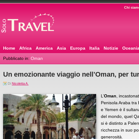
Chi siam
Home
Africa
America
Asia
Europa
Italia
Notizie
Oceani
Pubblicato in:
Oman
Un emozionante viaggio nell’Oman, per turi
Di
Nicoletta A.
L’
Oman
, incastonat
Penisola Araba tra E
e Yemen è il sultana
del mondo, quel Q
si è distinto a Pale
ricchezza in suo p
generosità.