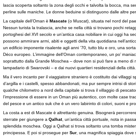
lascia scoperta soltanto la zona degli occhi e talvolta la bocca, ma se
perline sulle maniche. Le donne beduine si distinguono dalle altre per 
La capitale dell’Oman è
Mascate
(o Muscat), situata nel nord del pa
Nessun turista la tralascia, anche se nella città si trovano pochi retagg
portoghesi del XVI secolo e un’antica casa nobiliare in cui oggi ha sed
possono ammirare armi, abiti e oggetti della vita quotidiana nell’anti
un edificio imponente risalente agli anni ’70, tutto blu e oro, una sorta
Déco europeo. L’immagine dell’Oman contemporaneo, un po’ maniaco
soprattutto dalla Grande Moschea – dove non si può fare a meno di 
lampadario di Swarovski – e dai nuovi quartieri residenziali della città.
Ma il vero incanto per il viaggiatore straniero è costituito dai villaggi
d’argilla e i castelli, spesso abbandonati, ma pur sempre intrisi di sto
qualche chilometro a nord della capitale si trova il villaggio di pescato
l’impressione di essere in un Oman più autentico, con molte case trad
del pesce e un antico suk che è un vero labirinto di colori, suoni e pr
La costa a est di Mascate è altrettanto genuina. Bisognerà percorrere 
sterrate per giungere a
Qalhat
, un’antica città portuale, nota in pass
splendida moschea. Oggi a Qalhat si trova soltanto una tomba mister
principessa. E poi si prosegue per
Sur
, una magnifica spiaggia dove 