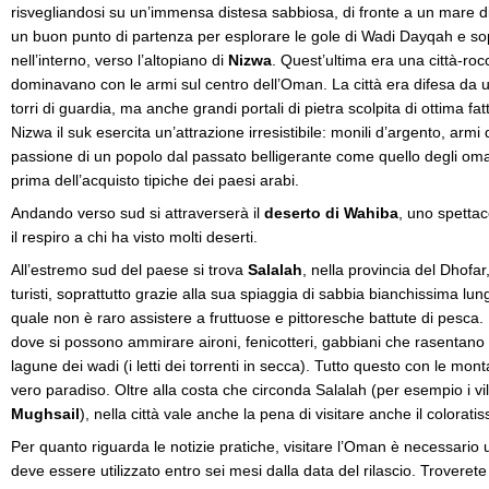
risvegliandosi su un’immensa distesa sabbiosa, di fronte a un mare d
un buon punto di partenza per esplorare le gole di Wadi Dayqah e sop
nell’interno, verso l’altopiano di
Nizwa
. Quest’ultima era una città-ro
dominavano con le armi sul centro dell’Oman. La città era difesa da 
torri di guardia, ma anche grandi portali di pietra scolpita di ottima
Nizwa il suk esercita un’attrazione irresistibile: monili d’argento, armi
passione di un popolo dal passato belligerante come quello degli omanit
prima dell’acquisto tipiche dei paesi arabi.
Andando verso sud si attraverserà il
deserto di Wahiba
, uno spettac
il respiro a chi ha visto molti deserti.
All’estremo sud del paese si trova
Salalah
, nella provincia del Dhofar
turisti, soprattutto grazie alla sua spiaggia di sabbia bianchissima lu
quale non è raro assistere a fruttuose e pittoresche battute di pesca. 
dove si possono ammirare aironi, fenicotteri, gabbiani che rasentan
lagune dei wadi (i letti dei torrenti in secca). Tutto questo con le mo
vero paradiso. Oltre alla costa che circonda Salalah (per esempio i vil
Mughsail
), nella città vale anche la pena di visitare anche il coloratis
Per quanto riguarda le notizie pratiche, visitare l’Oman è necessario u
deve essere utilizzato entro sei mesi dalla data del rilascio. Troverete