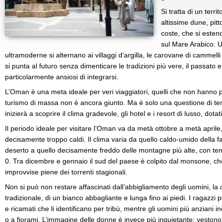
Si tratta di un terri
altissime dune, pi
coste, che si esten
sul Mare Arabico. U
ultramoderne si alternano ai villaggi d’argilla, le carovane di cammelli 
si punta al futuro senza dimenticare le tradizioni più vere, il passato e
particolarmente ansiosi di integrarsi.
L’Oman è una meta ideale per veri viaggiatori, quelli che non hanno p
turismo di massa non è ancora giunto. Ma è solo una questione di te
inizierà a scoprire il clima gradevole, gli hotel e i resort di lusso, dot
Il periodo ideale per visitare l’Oman va da metà ottobre a metà aprile
decisamente troppo caldi. Il clima varia da quello caldo-umido della f
deserto a quello decisamente freddo delle montagne più alte, con tem
0. Tra dicembre e gennaio il sud del paese è colpito dal monsone, che
improvvise piene dei torrenti stagionali.
Non si può non restare affascinati dall’abbigliamento degli uomini, la
tradizionale, di un bianco abbagliante e lunga fino ai piedi. I ragazzi p
e ricamati che li identificano per tribù, mentre gli uomini più anziani i
o a fiorami. L’immagine delle donne è invece più inquietante: vestono 