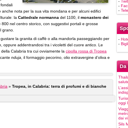
-
Twit
fondali
-
Fac
-
Tel
a è anche nota per la sua vita mondana e per alcuni edifici
lturale: la
Cattedrale normanna
del 1100, il
monastero dei
0 e 800 nel centro storico, con suggestivi portali e grosse
Sp
il grano.
gustare la granita di caffè o alla mandorla passeggiando per
-
Hot
-
Bigl
e, oppure addentrandosi tra i vicoletti del cuore antico. Le
i della Calabria tra cui ovviamente la
cipolla rossa di Tropea
iccante
nduja
, il formaggio pecorino, olio extravergine d’oliva e
Da 
Thail
salut
bria
»
Tropea, in Calabria: terra di profumi e di bianche
L’ass
indis
Turis
oggi 
Viagg
metro
dai vi
Sils 