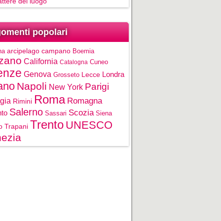
rattere del luogo
omenti popolari
na
arcipelago campano
Boemia
zano
California
Cuneo
Catalogna
enze
Genova
Londra
Grosseto
Lecce
ano
Napoli
Parigi
New York
Roma
gia
Romagna
Rimini
Salerno
Scozia
nto
Sassari
Siena
Trento
UNESCO
o
Trapani
ezia