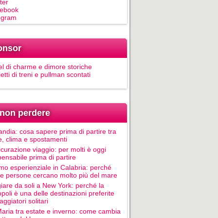
ter
ebook
egram
onsor
el di charme e dimore storiche
ietti di treni e pullman scontati
non perdere
andia: cosa sapere prima di partire tra
e, clima e spostamenti
icurazione viaggio: per molti è oggi
pensabile prima di partire
mo esperienziale in Calabria: perché
le persone cercano molto più del mare
iare da soli a New York: perché la
poli è una delle destinazioni preferite
aggiatori solitari
Maria tra estate e inverno: come cambia