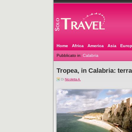
Home
Africa
America
Asia
Euro
Pubblicato in:
Calabria
Tropea, in Calabria: terr
Di
Nicoletta A.