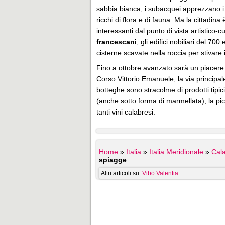
sabbia bianca; i subacquei apprezzano i 
ricchi di flora e di fauna. Ma la cittadin
interessanti dal punto di vista artistico-cu
francescani
, gli edifici nobiliari del 70
cisterne scavate nella roccia per stivare 
Fino a ottobre avanzato sarà un piacere 
Corso Vittorio Emanuele, la via principal
botteghe sono stracolme di prodotti tipic
(anche sotto forma di marmellata), la p
tanti vini calabresi.
Home
»
Italia
»
Italia Meridionale
»
Cala
spiagge
Altri articoli su:
Vibo Valentia