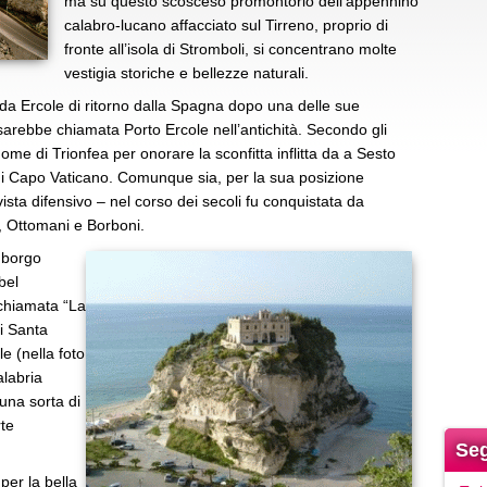
ma su questo scosceso promontorio dell’appennino
calabro-lucano affacciato sul Tirreno, proprio di
fronte all’isola di Stromboli, si concentrano molte
vestigia storiche e bellezze naturali.
a Ercole di ritorno dalla Spagna dopo una delle sue
 sarebbe chiamata Porto Ercole nell’antichità. Secondo gli
ome di Trionfea per onorare la sconfitta inflitta da a Sesto
i Capo Vaticano. Comunque sia, per la sua posizione
vista difensivo – nel corso dei secoli fu conquistata da
, Ottomani e Borboni.
 borgo
bel
, chiamata “La
di Santa
e (nella foto
alabria
 una sorta di
rte
Seg
per la bella