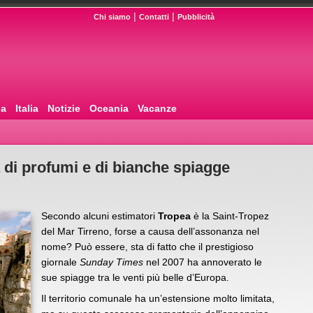
|
|
Chi siamo
Contatti
Pubblicità
pa
Italia
Notizie
Oceania
Vacanze
a di profumi e di bianche spiagge
Secondo alcuni estimatori
Tropea
è la Saint-Tropez
del Mar Tirreno, forse a causa dell’assonanza nel
nome? Può essere, sta di fatto che il prestigioso
giornale
Sunday Times
nel 2007 ha annoverato le
sue spiagge tra le venti più belle d’Europa.
Il territorio comunale ha un’estensione molto limitata,