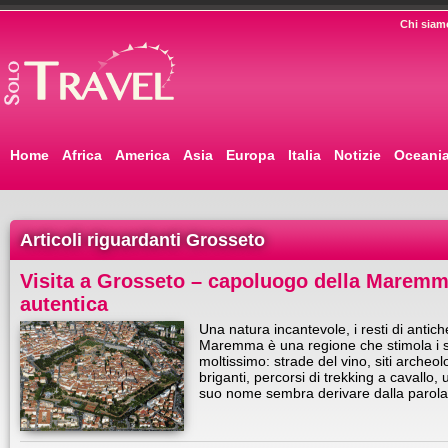
Chi siam
Home
Africa
America
Asia
Europa
Italia
Notizie
Oceani
Articoli riguardanti Grosseto
Visita a Grosseto – capoluogo della Maremma
autentica
Una natura incantevole, i resti di antiche 
Maremma è una regione che stimola i se
moltissimo: strade del vino, siti archeolo
briganti, percorsi di trekking a cavallo, 
suo nome sembra derivare dalla paro