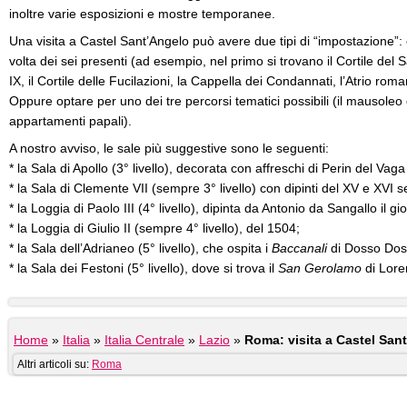
inoltre varie esposizioni e mostre temporanee.
Una visita a Castel Sant’Angelo può avere due tipi di “impostazione”: è 
volta dei sei presenti (ad esempio, nel primo si trovano il Cortile del 
IX, il Cortile delle Fucilazioni, la Cappella dei Condannati, l’Atrio ro
Oppure optare per uno dei tre percorsi tematici possibili (il mausoleo di 
appartamenti papali).
A nostro avviso, le sale più suggestive sono le seguenti:
* la Sala di Apollo (3° livello), decorata con affreschi di Perin del Vag
* la Sala di Clemente VII (sempre 3° livello) con dipinti del XV e XVI s
* la Loggia di Paolo III (4° livello), dipinta da Antonio da Sangallo il gi
* la Loggia di Giulio II (sempre 4° livello), del 1504;
* la Sala dell’Adrianeo (5° livello), che ospita i
Baccanali
di Dosso Dos
* la Sala dei Festoni (5° livello), dove si trova il
San Gerolamo
di Lore
Home
»
Italia
»
Italia Centrale
»
Lazio
»
Roma: visita a Castel San
Altri articoli su:
Roma