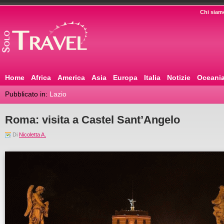
Chi siam
Home
Africa
America
Asia
Europa
Italia
Notizie
Oceani
Pubblicato in:
Lazio
Roma: visita a Castel Sant’Angelo
Di
Nicoletta A.