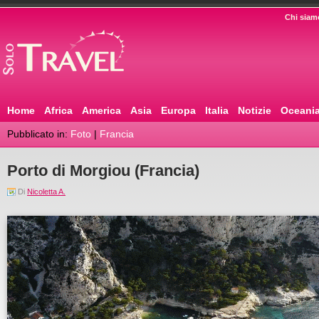
Chi siam
Home
Africa
America
Asia
Europa
Italia
Notizie
Oceani
Pubblicato in:
Foto
|
Francia
Porto di Morgiou (Francia)
Di
Nicoletta A.