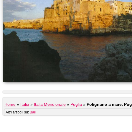
Home
»
Italia
»
Italia Meridionale
»
Puglia
»
Polignano a mare, Pug
Altri articoli su:
Bari