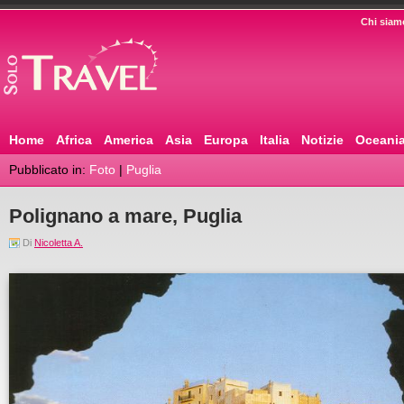
Chi siam
Home
Africa
America
Asia
Europa
Italia
Notizie
Oceani
Pubblicato in:
Foto
|
Puglia
Polignano a mare, Puglia
Di
Nicoletta A.