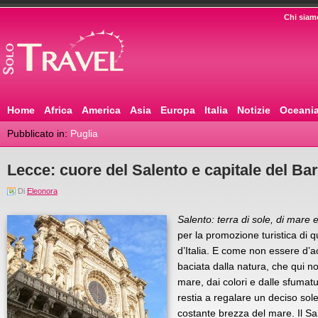
Chi siam
Home
Africa
America
Asia
Europa
Italia
Notizie
Oceani
Pubblicato in:
Puglia
Lecce: cuore del Salento e capitale del Ba
Di
Eleonora
Salento: terra di sole, di mare e
per la promozione turistica di
d’Italia. E come non essere d’a
baciata dalla natura, che qui no
mare, dai colori e dalle sfumatu
restia a regalare un deciso s
costante brezza del mare. Il Sale