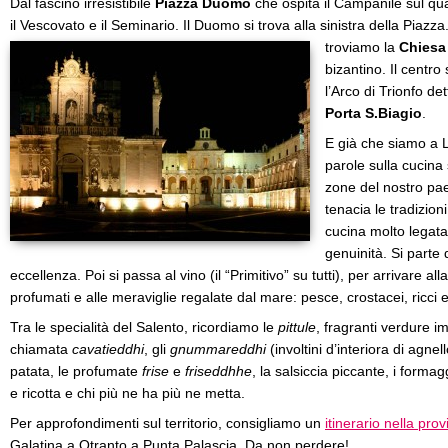
Dal fascino irresistibile
Piazza Duomo
che ospita il Campanile sul qua
il Vescovato e il Seminario. Il Duomo si trova alla sinistra della Piazza
troviamo la
Chiesa
bizantino. Il centr
l’Arco di Trionfo de
Porta S.Biagio
.
E già che siamo a
parole sulla cucina 
zone del nostro pa
tenacia le tradizion
cucina molto legata a
genuinità. Si parte 
eccellenza. Poi si passa al vino (il “Primitivo” su tutti), per arrivare al
profumati e alle meraviglie regalate dal mare: pesce, crostacei, ricci 
Tra le specialità del Salento, ricordiamo le
pittule
, fragranti verdure im
chiamata
cavatieddhi
, gli
gnummareddhi
(involtini d’interiora di agnel
patata, le profumate
frise
e
friseddhhe
, la salsiccia piccante, i formagg
e ricotta e chi più ne ha più ne metta.
Per approfondimenti sul territorio, consigliamo un
itinerario nella pro
Galatina a Otranto a Punta Palascia. Da non perdere!