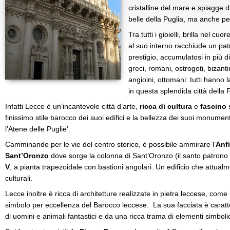
cristalline del mare e spiagge di
belle della Puglia, ma anche perl
Tra tutti i gioielli, brilla nel cuo
al suo interno racchiude un pat
prestigio, accumulatosi in più d
greci, romani, ostrogoti, bizant
angioini, ottomani: tutti hanno l
in questa splendida città della P
Infatti Lecce è un’incantevole città d’arte,
ricca di cultura
e
fascino 
finissimo stile barocco dei suoi edifici e la bellezza dei suoi monumenti
l’Atene delle Puglie’.
Camminando per le vie del centro storico, è possibile ammirare l’
Anf
Sant’Oronzo
dove sorge la colonna di Sant’Oronzo (il santo patrono de
V
, a pianta trapezoidale con bastioni angolari. Un edificio che attual
culturali.
Lecce inoltre è ricca di architetture realizzate in pietra leccese, come
simbolo per eccellenza del Barocco leccese. La sua facciata è caratt
di uomini e animali fantastici e da una ricca trama di elementi simbolic