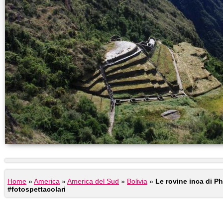
Home
»
America
»
America del Sud
»
Bolivia
»
Le rovine inca di P
#fotospettacolari