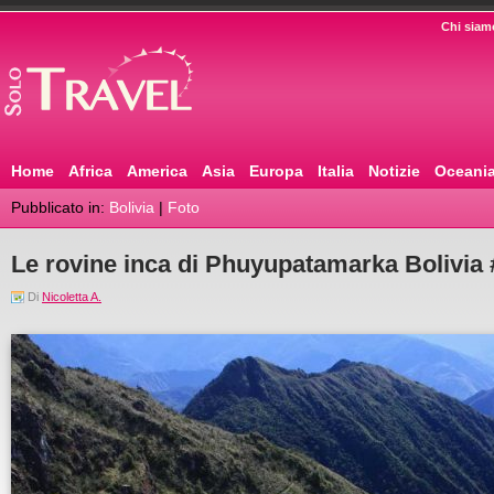
Chi siam
Home
Africa
America
Asia
Europa
Italia
Notizie
Oceani
Pubblicato in:
Bolivia
|
Foto
Le rovine inca di Phuyupatamarka Bolivia 
Di
Nicoletta A.