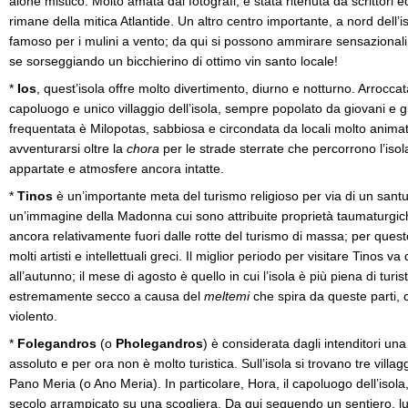
alone mistico. Molto amata dai fotografi, è stata ritenuta da scrittori ed
rimane della mitica Atlantide. Un altro centro importante, a nord dell’i
famoso per i mulini a vento; da qui si possono ammirare sensazional
se sorseggiando un bicchierino di ottimo vin santo locale!
*
Ios
, quest’isola offre molto divertimento, diurno e notturno. Arroccata
capoluogo e unico villaggio dell’isola, sempre popolato da giovani e g
frequentata è Milopotas, sabbiosa e circondata da locali molto animati 
avventurarsi oltre la
chora
per le strade sterrate che percorrono l’iso
appartate e atmosfere ancora intatte.
*
Tinos
è un’importante meta del turismo religioso per via di un sant
un’immagine della Madonna cui sono attribuite proprietà taumaturgiche
ancora relativamente fuori dalle rotte del turismo di massa; per que
molti artisti e intellettuali greci. Il miglior periodo per visitare Tinos v
all’autunno; il mese di agosto è quello in cui l’isola è più piena di turist
estremamente secco a causa del
meltemi
che spira da queste parti, c
violento.
*
Folegandros
(o
Pholegandros
) è considerata dagli intenditori una
assoluto e per ora non è molto turistica. Sull’isola si trovano tre vill
Pano Meria (o Ano Meria). In particolare, Hora, il capoluogo dell’isola,
secolo arrampicato su una scogliera. Da qui seguendo un sentiero, 