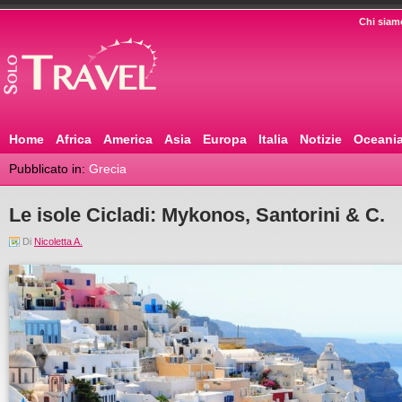
Chi siam
Home
Africa
America
Asia
Europa
Italia
Notizie
Oceani
Pubblicato in:
Grecia
Le isole Cicladi: Mykonos, Santorini & C.
Di
Nicoletta A.