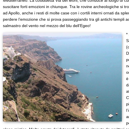
Mediterraneo. La cosiddetta Via dei leoni, che conduce al luogo di cu
suscitare forti emozioni in chiunque. Tra le rovine archeologiche si tro
ad Apollo, anche i resti di molte case con i cortili interni ornati da spl
perdere l’emozione che si prova passeggiando tra gli antichi templi
salmastro del vento nel mezzo del blu dell’Egeo!
*
S
(
D
p
n
o
è
d
a
C
p
l
a
p