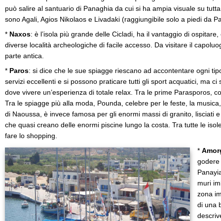
può salire al santuario di Panaghia da cui si ha ampia visuale su tutta l
sono Agali, Agios Nikolaos e Livadaki (raggiungibile solo a piedi da P
*
Naxos
: è l’isola più grande delle Cicladi, ha il vantaggio di ospitar
diverse località archeologiche di facile accesso. Da visitare il capolu
parte antica.
*
Paros
: si dice che le sue spiagge riescano ad accontentare ogni tipo 
servizi eccellenti e si possono praticare tutti gli sport acquatici, ma 
dove vivere un’esperienza di totale relax. Tra le prime Parasporos, co
Tra le spiagge più alla moda, Pounda, celebre per le feste, la musica, i
di Naoussa, è invece famosa per gli enormi massi di granito, lisciati e
che quasi creano delle enormi piscine lungo la costa. Tra tutte le isole
fare lo shopping.
*
Amor
godere 
Panayia
muri im
zona im
di una 
descriv