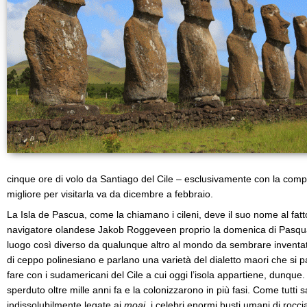
cinque ore di volo da Santiago del Cile – esclusivamente con la comp
migliore per visitarla va da dicembre a febbraio.
La Isla de Pascua, come la chiamano i cileni, deve il suo nome al fatt
navigatore olandese Jakob Roggeveen proprio la domenica di Pasqu
luogo così diverso da qualunque altro al mondo da sembrare inventato
di ceppo polinesiano e parlano una varietà del dialetto maori che si p
fare con i sudamericani del Cile a cui oggi l’isola appartiene, dunqu
sperduto oltre mille anni fa e la colonizzarono in più fasi. Come tutti sa
indissolubilmente legate ai
moai
, i celebri enormi busti umani di rocc