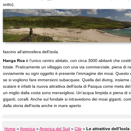
sotto).
fascino all’atmosfera dell’isola.
Hanga Roa
è l’unico centro abitato, con circa 3000 abitanti che cost
totale. Praticamente un villaggio con una via commerciale, piena di n
ovviamente su ogni oggetto è presente l’immagine dei moai. Questo è
se si vogliono fare immersioni subacquee. Quella del diving, insieme a
scalare è infatti la nuova attrattiva dell’isola di Pasqua come meta del t
un miglio dalla costa sono meravigliosi. Un’acqua limpida e piena di v
giganti, coralli. Anche sul fondale si intravedono dei moai giganti, co
dalla storia dell’isola anche in mare aperto.
Home
»
America
»
America del Sud
»
Cile
»
Le attrattive dell’Isol