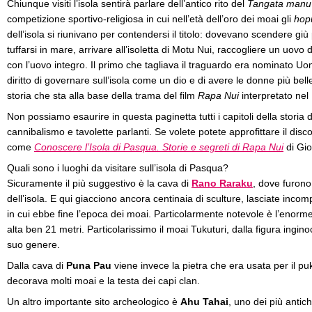
Chiunque visiti l’isola sentirà parlare dell’antico rito del
Tangata manu
competizione sportivo-religiosa in cui nell’età dell’oro dei moai gli
hop
dell’isola si riunivano per contendersi il titolo: dovevano scendere giù
tuffarsi in mare, arrivare all’isoletta di Motu Nui, raccogliere un uovo d
con l’uovo integro. Il primo che tagliava il traguardo era nominato U
diritto di governare sull’isola come un dio e di avere le donne più belle
storia che sta alla base della trama del film
Rapa Nui
interpretato nel
Non possiamo esaurire in questa paginetta tutti i capitoli della storia de
cannibalismo e tavolette parlanti. Se volete potete approfittare il dis
come
Conoscere l’Isola di Pasqua. Storie e segreti di Rapa Nui
di Gio
Quali sono i luoghi da visitare sull’isola di Pasqua?
Sicuramente il più suggestivo è la cava di
Rano Raraku
, dove furono
dell’isola. E qui giacciono ancora centinaia di sculture, lasciate in
in cui ebbe fine l’epoca dei moai. Particolarmente notevole è l’enorme
alta ben 21 metri. Particolarissimo il moai Tukuturi, dalla figura ingin
suo genere.
Dalla cava di
Puna Pau
viene invece la pietra che era usata per il pu
decorava molti moai e la testa dei capi clan.
Un altro importante sito archeologico è
Ahu Tahai
, uno dei più antichi