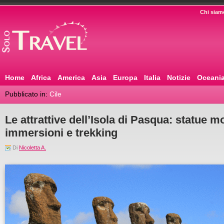
Chi siam
Home
Africa
America
Asia
Europa
Italia
Notizie
Oceani
Pubblicato in:
Cile
Le attrattive dell’Isola di Pasqua: statue 
immersioni e trekking
Di
Nicoletta A.