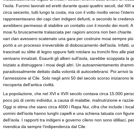
l’isola. Furono lavorati ed eretti durante quasi quattro secoli, dal XII
circa seicento, tutti lungo la costa, ma con il volto rivolto verso l’inte
rappresentavano dei capi clan indigeni defunti, e secondo le credenz
avrebbero permesso di stabilire un contatto con il mondo dei morti. A 
moai fu bruscamente tralasciata per ragioni ancora non ben chiarite. L
vari clan avessero scatenato una gara per costruire moai sempre più
portò a un processo irreversibile di disboscamento dell’isola. Infatti, u
trascinati su slitte di legno oppure fatti rotolare su tronchi fino alle pi
venivano innalzati. Esauriti gli alberi sull’isola, sarebbe scoppiata la 
iniziato a distruggere i moai degli altri. Un autoannientamento dram
paradossalmente dettato dalla volontà di autocelebrarsi. Poi arrivò l
l’annessione al Cile. Solo negli anni 50 del secolo scorso iniziarono l
riscoperta dell’antica civiltà.
La popolazione, che nel XVI e XVII secolo contava circa 15.000 person
poco più di cento individui, a causa di malattie, malnutrizione e razzie
Oggi si stima che siano circa 4000 i Rapa Nui, cifra che include i locali 
uomini dell’isola hanno lunghi capelli e una schiena tatuata con figure s
dell’isola. I rapporti tra indigeni e governo cileno non sono idilliaci, 
rivendica da sempre l’indipendenza dal Cile.