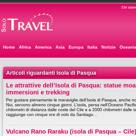
Chi siam
Home
Africa
America
Asia
Europa
Italia
Notizie
Oceani
Articoli riguardanti Isola di Pasqua
Le attrattive dell’Isola di Pasqua: statue mo
immersioni e trekking
Per gustare pienamente le meraviglie dell’Isola di Pasqua, anche n
Nui, servono almeno cinque giorni. L’isola, persa nell’Oceano Pacif
chilometri di distanza dalle coste del Cile e a 2000 chilometri dalle iso
raggiunge con cinque ore di volo da Santiago…
Vulcano Rano Raraku (isola di Pasqua – Cile