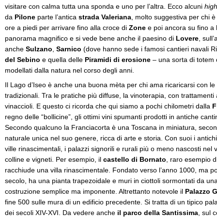
visitare con calma tutta una sponda e uno per l’altra. Ecco alcuni
high
da
Pilone
parte l’antica
strada Valeriana
, molto suggestiva per chi 
ore a piedi per arrivare fino alla croce di
Zone
e poi ancora su fino a
panorama magnifico e si vede bene anche il paesino di
Lovere
, sull
anche
Sulzano
,
Sarnico
(dove hanno sede i famosi cantieri navali Ri
del Sebino
e quella delle
Piramidi di erosione
– una sorta di totem d
modellati dalla natura nel corso degli anni.
Il Lago d’Iseo è anche una buona mèta per chi ama ricaricarsi con le
tradizionali. Tra le pratiche più diffuse, la vinoterapia, con trattamenti
vinaccioli. E questo ci ricorda che qui siamo a pochi chilometri dalla
F
regno delle “bollicine”, gli ottimi vini spumanti prodotti in antiche can
Secondo qualcuno la Franciacorta è una Toscana in miniatura, second
naturale unica nel suo genere, ricca di arte e storia. Con suoi i antichi 
ville rinascimentali, i palazzi signorili e rurali più o meno nascosti ne
colline e vigneti. Per esempio, il
castello di Bornato
, raro esempio d
racchiude una villa rinascimentale. Fondato verso l’anno 1000, ma poi ri
secolo, ha una pianta trapezoidale e muri in ciottoli sormontati da un
costruzione semplice ma imponente. Altrettanto notevole il
Palazzo G
fine 500 sulle mura di un edificio precedente. Si tratta di un tipico pal
dei secoli XIV-XVI. Da vedere anche
il parco della Santissima
, sul 