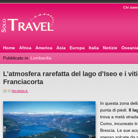
Chi siam
Home
Africa
America
Asia
Europa
Italia
Notizie
Oceani
Pubblicato in:
Lombardia
L’atmosfera rarefatta del lago d’Iseo e i vit
Franciacorta
Di
Nicoletta A.
In questa zona dell
punta di piedi.
Il l
trova a metà strada 
Como, incuneato tr
Brescia. Le sue ac
spesso solcate da 