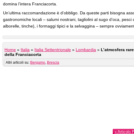
domina l’intera Franciacorta.
Un’ultima raccomandazione è d’obbligo. Da queste parti bisogna asso
gastronomiche locali – salumi nostrani, tagliolini al sugo d’oca, pesci d
alborelle, tinche), i formaggi tipici e la selvaggina – sempre ovviamente
Home
»
Italia
»
Italia Settentrionale
»
Lombardia
»
L’atmosfera raref
della Franciacorta
Altri articoli su:
Bergamo
,
Brescia
« Articolo 