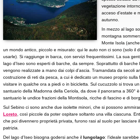
vegetazione intorno
acceso d’estate e 
autunno.
In mezzo al lago s
montagna sommersa
Monte Isola (anche 
un mondo antico, piccolo e misurato: qui le auto non ci sono (solo il dot
usarle). Si raggiunge in barca, con servizi frequentissimi. La sua gente 
lago d’Iseo sono esperti di barche, da sempre. Soprattutto di barche l
vengono realizzate a mano dai colpi d’ascia. Tramandata da secoli an
costruzione di reti da pesca, a cui è dedicato un museo proprio sulla
visitare in qualche ora a piedi o in bicicletta. Sul cucuzzolo si trova un 
santuario della Madonna della Ceriola, da dove il panorama a 360° è 
santuario le undice frazioni della Montisola, ricche di fascino e di borg
Sul Sebino ci sono anche due isolette minori, che si possono ammirar
Loreto
, così piccole da poter ospitare soltanto una villa ciascuna. 
che poi divennero proprietà privata, furono rasi al suolo per lasciare
patrizia.
Del lago d’Iseo bisogna godersi anche il
lungolago
: l’ideale sarebbe