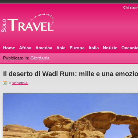
Chi siam
Home
Africa
America
Asia
Europa
Italia
Notizie
Oceani
Pubblicato in:
Giordania
Il deserto di Wadi Rum: mille e una emozi
Di
Nicoletta A.