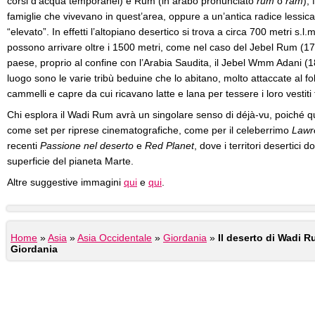
corsi d’acqua temporanei) e Rum (in arabo pronunciato
rum
o
ram
),
famiglie che vivevano in quest’area, oppure a un’antica radice lessical
“elevato”. In effetti l’altopiano desertico si trova a circa 700 metri s.
possono arrivare oltre i 1500 metri, come nel caso del Jebel Rum (17
paese, proprio al confine con l’Arabia Saudita, il Jebel Wmm Adani (1
luogo sono le varie tribù beduine che lo abitano, molto attaccate al f
cammelli e capre da cui ricavano latte e lana per tessere i loro vestiti t
Chi esplora il Wadi Rum avrà un singolare senso di déjà-vu, poiché q
come set per riprese cinematografiche, come per il celeberrimo
Lawr
recenti
Passione nel deserto
e
Red Planet
, dove i territori desertici 
superficie del pianeta Marte.
Altre suggestive immagini
qui
e
qui
.
Home
»
Asia
»
Asia Occidentale
»
Giordania
»
Il deserto di Wadi R
Giordania