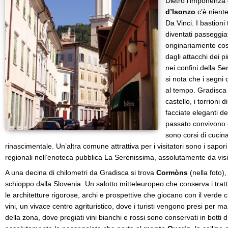
Dietro l’imponenza 
d’Isonzo
c’è nient
Da Vinci. I bastion
diventati passeggiat
originariamente cost
dagli attacchi dei p
nei confini della Se
si nota che i segni
al tempo. Gradisca è
castello, i torrioni d
facciate eleganti dei
passato convivono co
sono corsi di cucin
rinascimentale. Un’altra comune attrattiva per i visitatori sono i sapori
regionali nell’enoteca pubblica La Serenissima, assolutamente da visi
A una decina di chilometri da Gradisca si trova
Cormòns
(nella foto),
schioppo dalla Slovenia. Un salotto mitteleuropeo che conserva i trat
le architetture rigorose, archi e prospettive che giocano con il verde 
vini, un vivace centro agrituristico, dove i turisti vengono presi per m
della zona, dove pregiati vini bianchi e rossi sono conservati in botti 