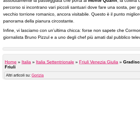
assolutamente la passeggiata che porta al
monte Quarin
, la collin
percorso si incontrano vari piccoli santuari dove fare una sosta, per g
vecchio torrione romanico, ancora visitabile. Questo è il punto miglio
panorama della pianura circostante.
Infine, vi lasciamo con un’ultima chicca: forse non sapete che Cormons
giornalista Bruno Pizzul e a uno degli chef più amati dal pubblico tele
Home
»
Italia
»
Italia Settentrionale
»
Friuli Venezia Giulia
»
Gradisc
Friuli
Altri articoli su:
Gorizia