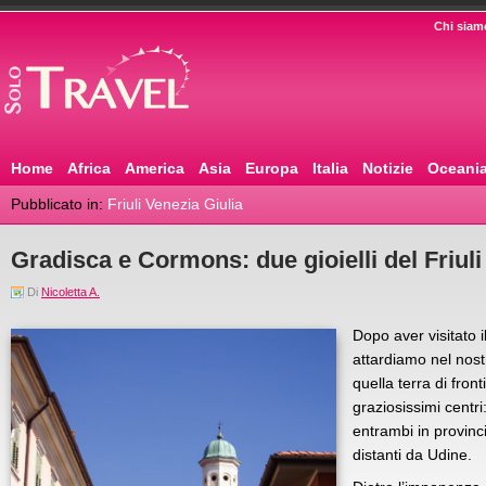
Chi siam
Home
Africa
America
Asia
Europa
Italia
Notizie
Oceani
Pubblicato in:
Friuli Venezia Giulia
Gradisca e Cormons: due gioielli del Friuli
Di
Nicoletta A.
Dopo aver visitato i
attardiamo nel nostr
quella terra di front
graziosissimi centr
entrambi in provinc
distanti da Udine.