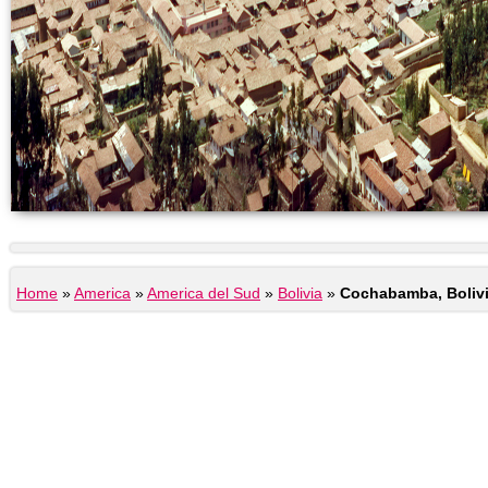
Home
»
America
»
America del Sud
»
Bolivia
»
Cochabamba, Boliv