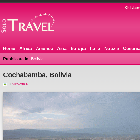
Chi siam
Home
Africa
America
Asia
Europa
Italia
Notizie
Oceani
Pubblicato in:
Bolivia
Cochabamba, Bolivia
Di
Nicoletta A.