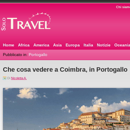
Chi siam
Home
Africa
America
Asia
Europa
Italia
Notizie
Oceani
Pubblicato in:
Portogallo
Che cosa vedere a Coimbra, in Portogallo
Di
Nicoletta A.