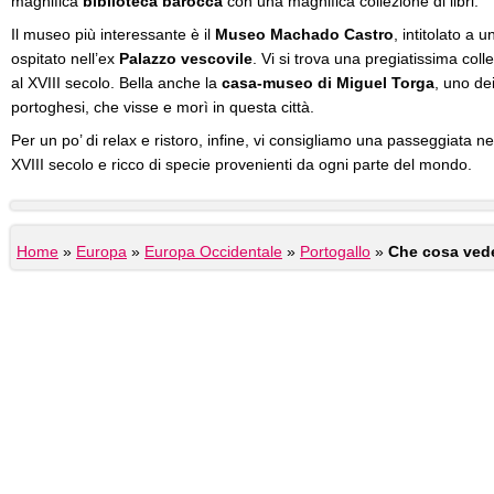
magnifica
biblioteca barocca
con una magnifica collezione di libri.
Il museo più interessante è il
Museo Machado Castro
, intitolato a
ospitato nell’ex
Palazzo vescovile
. Vi si trova una pregiatissima coll
al XVIII secolo. Bella anche la
casa-museo di Miguel Torga
, uno dei
portoghesi, che visse e morì in questa città.
Per un po’ di relax e ristoro, infine, vi consigliamo una passeggiata n
XVIII secolo e ricco di specie provenienti da ogni parte del mondo.
Home
»
Europa
»
Europa Occidentale
»
Portogallo
»
Che cosa vede