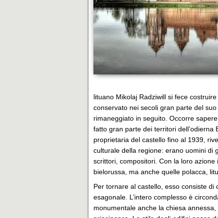
lituano Mikolaj Radziwill si fece costruir
conservato nei secoli gran parte del suo
rimaneggiato in seguito. Occorre sapere 
fatto gran parte dei territori dell’odiern
proprietaria del castello fino al 1939, ri
culturale della regione: erano uomini di g
scrittori, compositori. Con la loro azion
bielorussa, ma anche quelle polacca, lit
Per tornare al castello, esso consiste di d
esagonale. L’intero complesso è circonda
monumentale anche la chiesa annessa, in