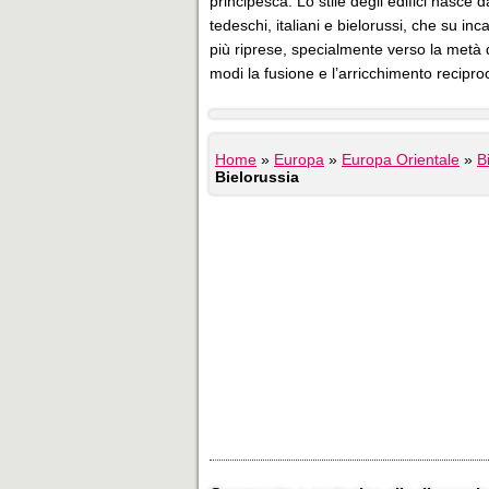
principesca. Lo stile degli edifici nasce da
tedeschi, italiani e bielorussi, che su i
più riprese, specialmente verso la metà d
modi la fusione e l’arricchimento reciproc
Home
»
Europa
»
Europa Orientale
»
B
Bielorussia