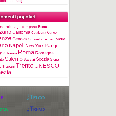
rattere del luogo
omenti popolari
na
arcipelago campano
Boemia
zano
California
Cuneo
Catalogna
enze
Genova
Londra
Grosseto
Lecce
ano
Napoli
Parigi
New York
Roma
gia
Romagna
Rimini
Salerno
Scozia
nto
Sassari
Siena
Trento
UNESCO
o
Trapani
ezia