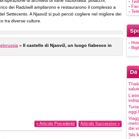
ll’ispirazione di architetti di varie nazionalità: polacchi,
-
Twit
-
Fac
ncarico dei Radziwill ampliarono e restaurarono il complesso a
-
Tel
el Settecento. A Njasviž si può perciò cogliere nel migliore dei
o tra diverse culture.
Sp
-
Hot
ielorussia
»
Il castello di Njasviž, un luogo fiabesco in
-
Bigl
Da 
Thail
salut
L’ass
indis
Turis
oggi 
Viagg
metro
« Articolo Precedente
Articolo Successivo »
dai vi
Sils 