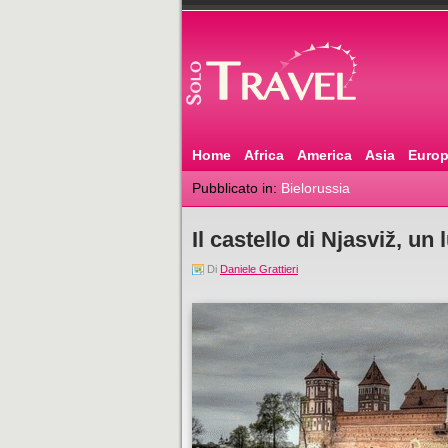
Home
Africa
America
Asia
Euro
Pubblicato in:
Bielorussia
Il castello di Njasviž, un
Di
Daniele Grattieri