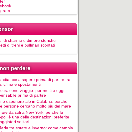
ter
ebook
egram
onsor
el di charme e dimore storiche
ietti di treni e pullman scontati
non perdere
andia: cosa sapere prima di partire tra
e, clima e spostamenti
icurazione viaggio: per molti è oggi
pensabile prima di partire
mo esperienziale in Calabria: perché
le persone cercano molto più del mare
iare da soli a New York: perché la
poli è una delle destinazioni preferite
aggiatori solitari
Maria tra estate e inverno: come cambia