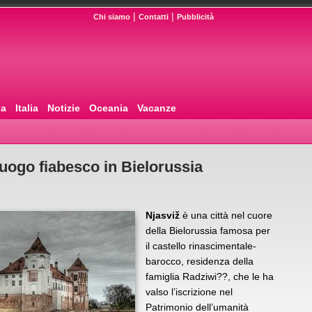
|
|
Chi siamo
Contatti
Pubblicità
pa
Italia
Notizie
Oceania
Vacanze
 luogo fiabesco in Bielorussia
Njasviž
è una città nel cuore
della Bielorussia famosa per
il castello rinascimentale-
barocco, residenza della
famiglia Radziwi??, che le ha
valso l’iscrizione nel
Patrimonio dell’umanità