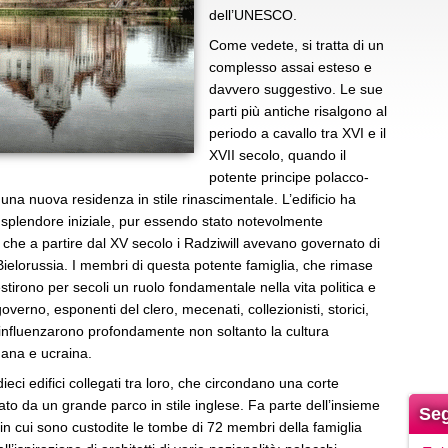
dell’UNESCO.
Come vedete, si tratta di un
complesso assai esteso e
davvero suggestivo. Le sue
parti più antiche risalgono al
periodo a cavallo tra XVI e il
XVII secolo, quando il
potente principe polacco-
e una nuova residenza in stile rinascimentale. L’edificio ha
 splendore iniziale, pur essendo stato notevolmente
che a partire dal XV secolo i Radziwill avevano governato di
a Bielorussia. I membri di questa potente famiglia, che rimase
vestirono per secoli un ruolo fondamentale nella vita politica e
overno, esponenti del clero, mecenati, collezionisti, storici,
e influenzarono profondamente non soltanto la cultura
uana e ucraina.
ieci edifici collegati tra loro, che circondano una corte
to da un grande parco in stile inglese. Fa parte dell’insieme
Seg
 cui sono custodite le tombe di 72 membri della famiglia