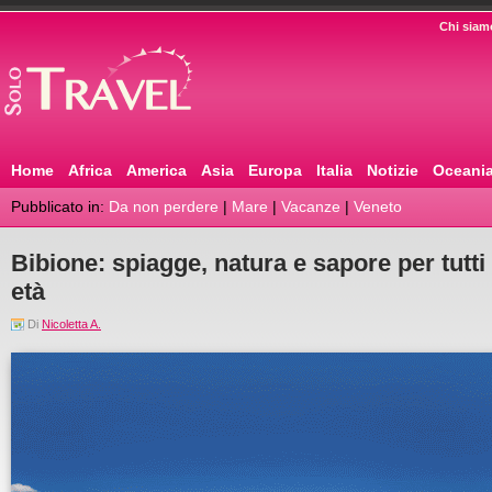
Chi siam
Home
Africa
America
Asia
Europa
Italia
Notizie
Oceani
Pubblicato in:
Da non perdere
|
Mare
|
Vacanze
|
Veneto
Bibione: spiagge, natura e sapore per tutti i
età
Di
Nicoletta A.