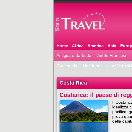
Home
Africa
America
Asia
Euro
Antigua e Barbuda
Antille Francesi
Guatemala
Honduras
Isole Vergini
Costa Rica
Costarica: il paese di reg
Il Costari
idealizza c
pacifica, g
prova quan
della capi