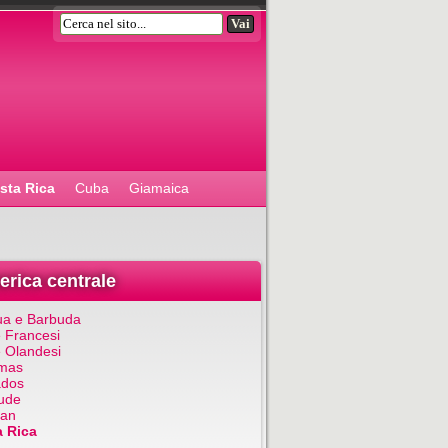
sta Rica
Cuba
Giamaica
rica centrale
ua e Barbuda
e Francesi
e Olandesi
mas
ados
ude
an
 Rica