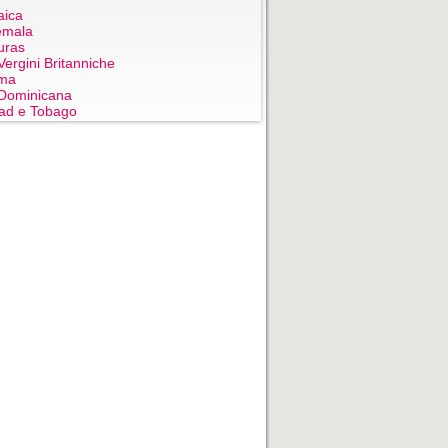
aica
emala
uras
Vergini Britanniche
ma
Dominicana
dad e Tobago