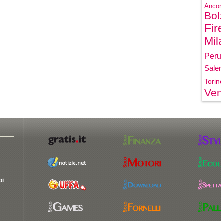
Anco
Bol
Fir
Mil
Peru
Sale
Torin
Ven
oi