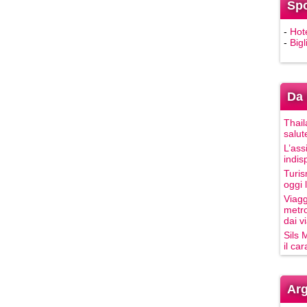
Sp
-
Hot
-
Bigl
Da 
Thail
salut
L’ass
indis
Turis
oggi 
Viagg
metro
dai vi
Sils 
il ca
Arg