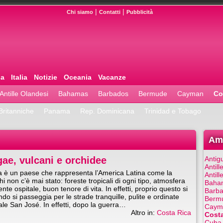
|
|
Chi siamo
Contatti
Pubblicità
pa
Italia
Notizie
Oceania
Vacanze
Antille Olandesi
Bahamas
Barbados
Bermude
Cayman
Co
 Britanniche
Panama
Rep. Dominicana
Trinidad e Tobago
Ame
gae, vulcani e orchidee
Antig
Antill
ca è un paese che rappresenta l’America Latina come la
Antill
hi non c’è mai stato: foreste tropicali di ogni tipo, atmosfera
Baha
ente ospitale, buon tenore di vita. In effetti, proprio questo si
Barb
do si passeggia per le strade tranquille, pulite e ordinate
Berm
tale San José. In effetti, dopo la guerra…
Caym
Altro in:
Costa Rica
Costa
Cuba