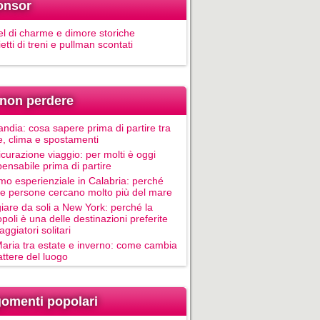
onsor
el di charme e dimore storiche
ietti di treni e pullman scontati
non perdere
andia: cosa sapere prima di partire tra
e, clima e spostamenti
icurazione viaggio: per molti è oggi
pensabile prima di partire
mo esperienziale in Calabria: perché
le persone cercano molto più del mare
iare da soli a New York: perché la
poli è una delle destinazioni preferite
aggiatori solitari
Maria tra estate e inverno: come cambia
rattere del luogo
omenti popolari