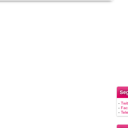
Seg
-
Twit
-
Fac
-
Tel