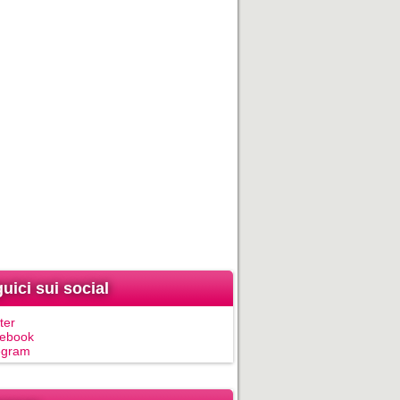
uici sui social
ter
ebook
egram