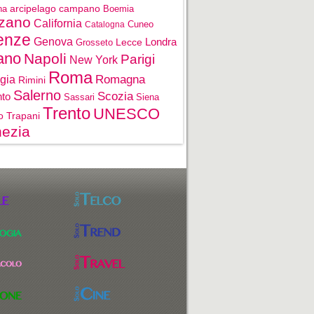
na
arcipelago campano
Boemia
zano
California
Cuneo
Catalogna
enze
Genova
Londra
Grosseto
Lecce
ano
Napoli
Parigi
New York
Roma
gia
Romagna
Rimini
Salerno
Scozia
nto
Sassari
Siena
Trento
UNESCO
o
Trapani
ezia