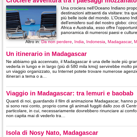
Crociere avventura tra i paesaggi mozzafiat
Una crociera nell’Oceano Indiano pr
destinazioni attraenti da visitare: tra qu
più belle isole del mondo. L’Oceano In
dell’emisfero sud del nostro globo: circo
Africa e Australia, esso offre l’opportun
panoramica di numerosi paesi e cultur
Altro in:
Da non perdere
,
India
,
Indonesia
,
Madagascar
,
M
Un itinerario in Madagascar
Ne abbiamo già accennato, il Madagascar è una delle isole più grand
vederla in lungo e in largo (più di 580 mila kmq) servirebbe molto p
un viaggio organizzato, su Internet potete trovare numerose agenz
itinerari a tema o a…
Viaggio in Madagascar: tra lemuri e baobab
Quanti di noi, guardando il film di animazione Madagascar, hanno p
si sono resi conto, proprio come gli animali fuggiti dallo zoo di Centr
particolare, in cui, necessariamente dovrebbero rinunciare ai comfor
non capita mai di vederlo tra…
Isola di Nosy Nato, Madagascar