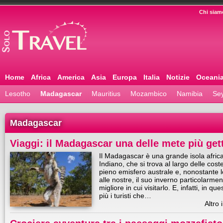
Chi siam
Home
Africa
America
Asia
Europa
Italia
Notizie
Oceani
Lesotho
Madagascar
Mauritius
Mozambico
Namibia
Sey
Madagascar
Viaggi: il Madagascar una delle mete più get
Il Madagascar è una grande isola afric
Indiano, che si trova al largo delle cos
pieno emisfero australe e, nonostante le
alle nostre, il suo inverno particolarmen
migliore in cui visitarlo. E, infatti, in q
più i turisti che…
Altro 