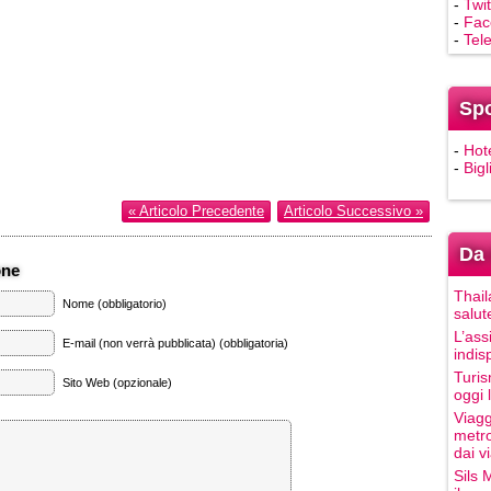
-
Twit
-
Fac
-
Tel
Sp
-
Hot
-
Bigl
« Articolo Precedente
Articolo Successivo »
Da 
one
Thail
Nome (obbligatorio)
salut
L’ass
E-mail (non verrà pubblicata) (obbligatoria)
indis
Turis
Sito Web (opzionale)
oggi 
Viagg
metro
dai vi
Sils 