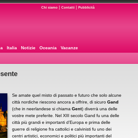
|
|
Chi siamo
Contatti
Pubblicità
pa
Italia
Notizie
Oceania
Vacanze
esente
Se amate quel misto di passato e futuro che solo alcune
città nordiche riescono ancora a offrire, di sicuro
Gand
(che in neerlandese si chiama
Gent
) diverrà una delle
vostre mete preferite. Nel XIII secolo Gand fu una delle
città più grandi e importanti d’Europa e prima delle
guerre di religione fra cattolici e calvinisti fu uno dei
centri artistici, economici e politici più importanti del