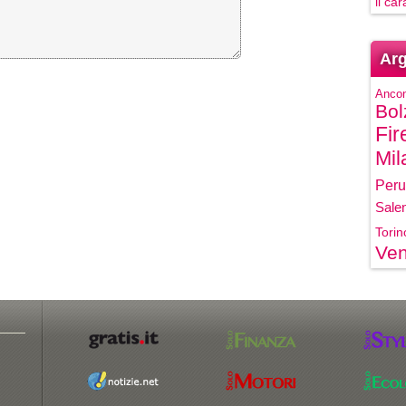
il ca
Arg
Anco
Bol
Fir
Mil
Peru
Sale
Torin
Ven