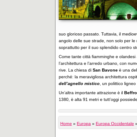
suo glorioso passato. Tuttavia, il medioe
angolo delle sue strade, non solo per le 
soprattutto per il suo splendido centro s
Come tante città fiamminghe e olandesi 
l’architettura e l’arredo urbano, con num
rive. La chiesa di
San Bavone
è una dell
perché: la meravigliosa architettura ospit
dell’agnello mistico
, un polittico ligneo
Un’altra importante attrazione è il
Beffro
1380, è alta 91 metri e tutt’oggi possie
Home
»
Europa
»
Europa Occidentale