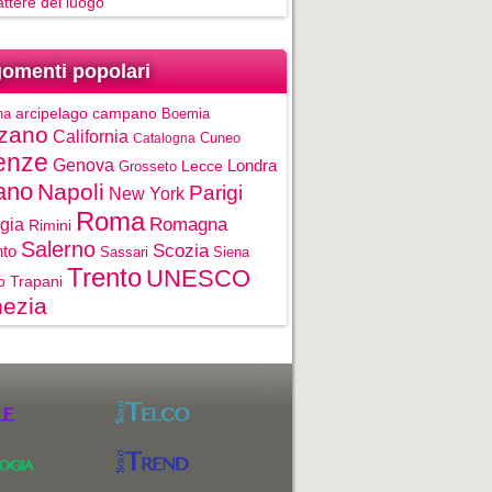
rattere del luogo
omenti popolari
na
arcipelago campano
Boemia
zano
California
Cuneo
Catalogna
enze
Genova
Londra
Grosseto
Lecce
ano
Napoli
Parigi
New York
Roma
gia
Romagna
Rimini
Salerno
Scozia
nto
Sassari
Siena
Trento
UNESCO
o
Trapani
ezia