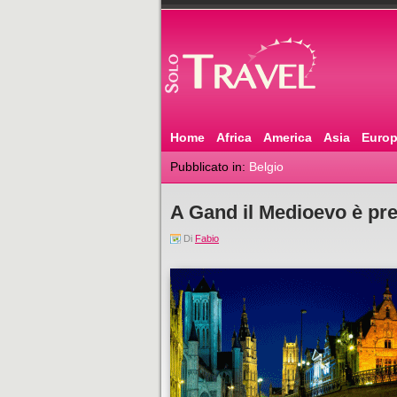
Home
Africa
America
Asia
Euro
Pubblicato in:
Belgio
A Gand il Medioevo è pr
Di
Fabio