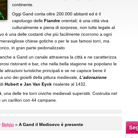
continente.
Oggi Gand conta oltre 200.000 abitanti ed è il
capoluogo delle
Fiandre
orientali; è una città viva
culturalmente e piena di sorprese, non tutte legate al
vo è una delle costanti che più facilmente ricorrono a ogni
meravigliose chiese gotiche o per le sue famosi torri, ma
torico, in gran parte pedonalizzato.
anche a Gand un canale attraversa la città e ne caratterizza
erosi ristoranti e bar, che nella bella stagione ne popolano le
e attrazioni turistiche principali e se ne capisce bene il
a uno dei gioielli della pittura medievale,
L’adorazione
 di
Hubert e Jan Van Eyck
risalente al 1432.
i
, una delle tre torri civiche medievali superstiti. Costruita nel
de un carillon con 44 campane.
»
Belgio
»
A Gand il Medioevo è presente
Seg