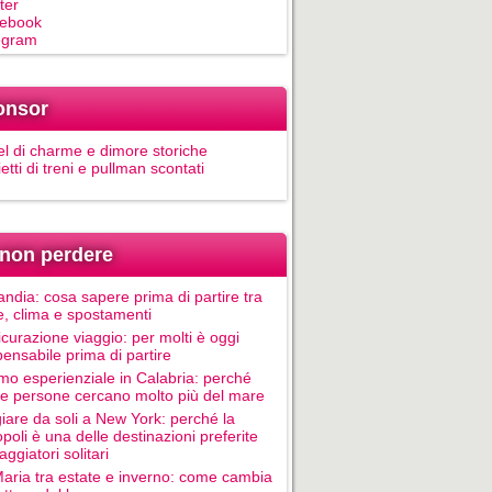
ter
ebook
egram
onsor
el di charme e dimore storiche
ietti di treni e pullman scontati
non perdere
andia: cosa sapere prima di partire tra
e, clima e spostamenti
icurazione viaggio: per molti è oggi
pensabile prima di partire
mo esperienziale in Calabria: perché
le persone cercano molto più del mare
iare da soli a New York: perché la
poli è una delle destinazioni preferite
aggiatori solitari
Maria tra estate e inverno: come cambia