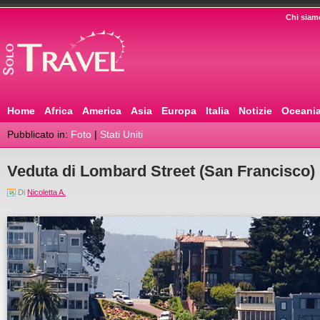
Chi siam
Home
Africa
America
Asia
Europa
Italia
Notizie
Oceani
Pubblicato in:
Foto
|
Stati Uniti
Veduta di Lombard Street (San Francisco)
Di
Nicoletta A.