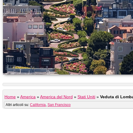
Home
»
America
»
America del Nord
»
Stati Uniti
»
Veduta di Lomba
Altri articoli su:
California
,
San Francisco