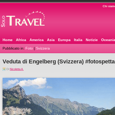
Chi siam
Home
Africa
America
Asia
Europa
Italia
Notizie
Oceani
Pubblicato in:
Foto
|
Svizzera
Veduta di Engelberg (Svizzera) #fotospetta
Di
Nicoletta A.