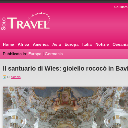
Chi siam
Home
Africa
America
Asia
Europa
Italia
Notizie
Oceani
Pubblicato in:
Europa
|
Germania
Il santuario di Wies: gioiello rococò in Bav
Di
alessia