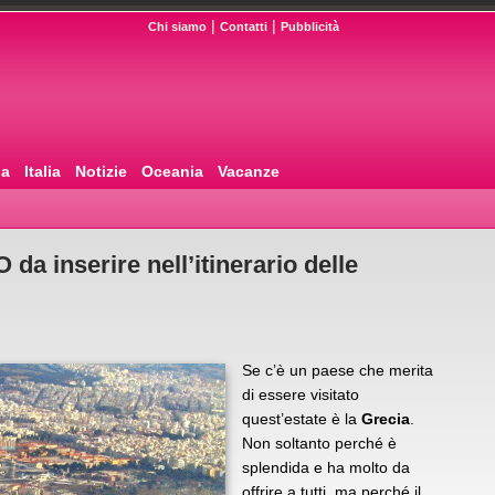
|
|
Chi siamo
Contatti
Pubblicità
pa
Italia
Notizie
Oceania
Vacanze
a inserire nell’itinerario delle
Se c’è un paese che merita
di essere visitato
quest’estate è la
Grecia
.
Non soltanto perché è
splendida e ha molto da
offrire a tutti, ma perché il