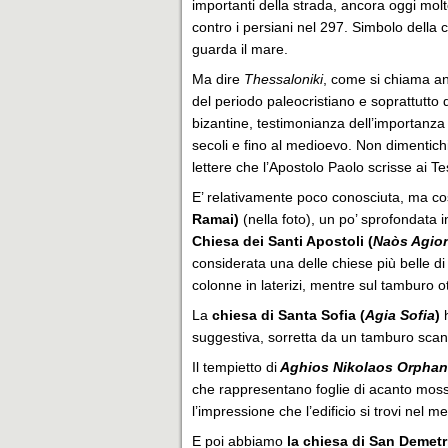
importanti della strada, ancora oggi molt
contro i persiani nel 297. Simbolo della c
guarda il mare.
Ma dire
Thessaloniki
, come si chiama an
del periodo paleocristiano e soprattutto 
bizantine, testimonianza dell’importanza 
secoli e fino al medioevo. Non dimentic
lettere che l’Apostolo Paolo scrisse ai Te
E’ relativamente poco conosciuta, ma cos
Ramai)
(nella foto), un po’ sprofondata in
Chiesa dei Santi Apostoli (
Naòs Agio
considerata una delle chiese più belle di 
colonne in laterizi, mentre sul tamburo 
La
chiesa di Santa Sofia (
Agia Sofia
)
h
suggestiva, sorretta da un tamburo scand
Il tempietto di
Aghios Nikolaos Orpha
che rappresentano foglie di acanto mosse
l’impressione che l’edificio si trovi nel 
E poi abbiamo
la chiesa di San Demetr