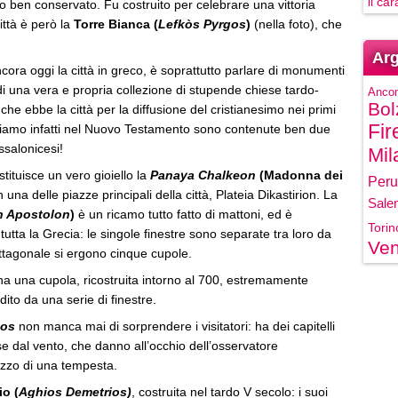
il ca
o ben conservato. Fu costruito per celebrare una vittoria
ittà è però la
Torre Bianca (
Lefkòs Pyrgos
)
(nella foto), che
Arg
cora oggi la città in greco, è soprattutto parlare di monumenti
di una vera e propria collezione di stupende chiese tardo-
Anco
Bol
che ebbe la città per la diffusione del cristianesimo nei primi
Fir
hiamo infatti nel Nuovo Testamento sono contenute ben due
ssalonicesi!
Mil
tituisce un vero gioiello la
Panaya Chalkeon
(Madonna dei
Peru
 una delle piazze principali della città, Plateia Dikastirion. La
Sale
n Apostolon
)
è un ricamo tutto fatto di mattoni, ed è
Torin
tutta la Grecia: le singole finestre sono separate tra loro da
Ven
ottagonale si ergono cinque cupole.
a una cupola, ricostruita intorno al 700, estremamente
ito da una serie di finestre.
nos
non manca mai di sorprendere i visitatori: ha dei capitelli
 dal vento, che danno all’occhio dell’osservatore
mezzo di una tempesta.
io (
Aghios Demetrios)
, costruita nel tardo V secolo: i suoi