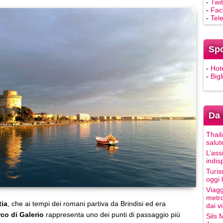
-
Twit
-
Fac
-
Tel
Sp
-
Hot
-
Bigl
Da 
Thail
salut
L’ass
indis
Turis
oggi 
Viagg
metro
tia
, che ai tempi dei romani partiva da Brindisi ed era
dai vi
rco di Galerio
rappresenta uno dei punti di passaggio più
Sils 