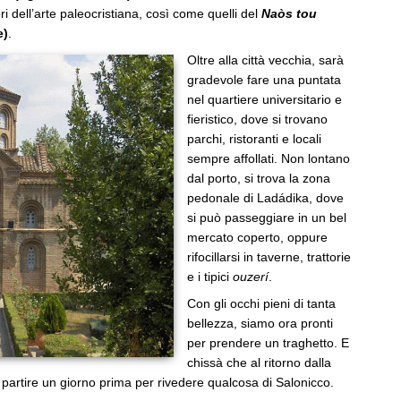
i dell’arte paleocristiana, così come quelli del
Naòs tou
e)
.
Oltre alla città vecchia, sarà
gradevole fare una puntata
nel quartiere universitario e
fieristico, dove si trovano
parchi, ristoranti e locali
sempre affollati. Non lontano
dal porto, si trova la zona
pedonale di Ladádika, dove
si può passeggiare in un bel
mercato coperto, oppure
rifocillarsi in taverne, trattorie
e i tipici
ouzerí
.
Con gli occhi pieni di tanta
bellezza, siamo ora pronti
per prendere un traghetto. E
chissà che al ritorno dalla
partire un giorno prima per rivedere qualcosa di Salonicco.