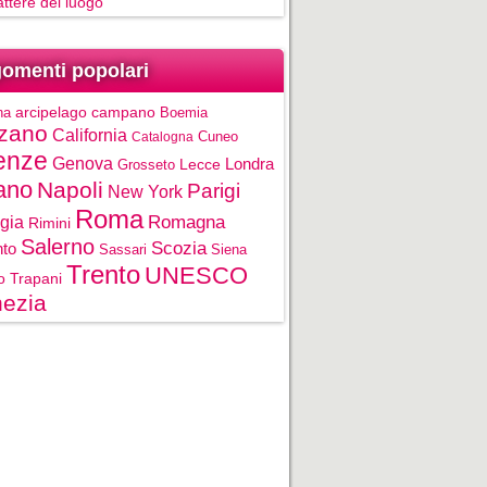
rattere del luogo
omenti popolari
na
arcipelago campano
Boemia
zano
California
Cuneo
Catalogna
enze
Genova
Londra
Grosseto
Lecce
ano
Napoli
Parigi
New York
Roma
gia
Romagna
Rimini
Salerno
Scozia
nto
Sassari
Siena
Trento
UNESCO
o
Trapani
ezia