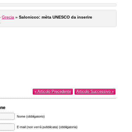
»
Grecia
»
Salonicco: mèta UNESCO da inserire
a
« Articolo Precedente
Articolo Successivo »
one
Nome (obbligatorio)
E-mail (non verrà pubblicata) (obbligatoria)