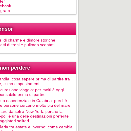
ter
ebook
egram
onsor
el di charme e dimore storiche
ietti di treni e pullman scontati
non perdere
andia: cosa sapere prima di partire tra
e, clima e spostamenti
icurazione viaggio: per molti è oggi
pensabile prima di partire
mo esperienziale in Calabria: perché
le persone cercano molto più del mare
iare da soli a New York: perché la
poli è una delle destinazioni preferite
aggiatori solitari
Maria tra estate e inverno: come cambia