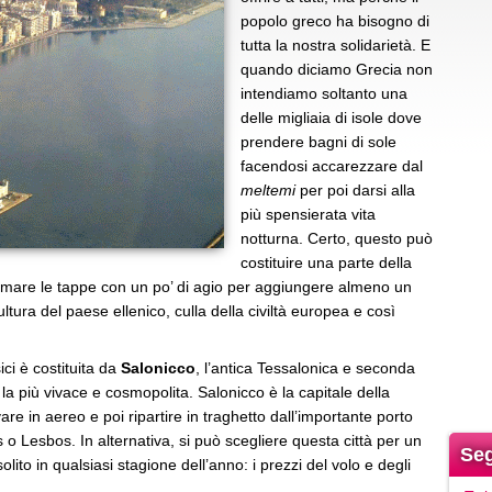
popolo greco ha bisogno di
tutta la nostra solidarietà. E
quando diciamo Grecia non
intendiamo soltanto una
delle migliaia di isole dove
prendere bagni di sole
facendosi accarezzare dal
meltemi
per poi darsi alla
più spensierata vita
notturna. Certo, questo può
costituire una parte della
mare le tappe con un po’ di agio per aggiungere almeno un
ltura del paese ellenico, culla della civiltà europea e così
ici è costituita da
Salonicco
, l’antica Tessalonica e seconda
 la più vivace e cosmopolita. Salonicco è la capitale della
re in aereo e poi ripartire in traghetto dall’importante porto
 o Lesbos. In alternativa, si può scegliere questa città per un
Seg
lito in qualsiasi stagione dell’anno: i prezzi del volo e degli