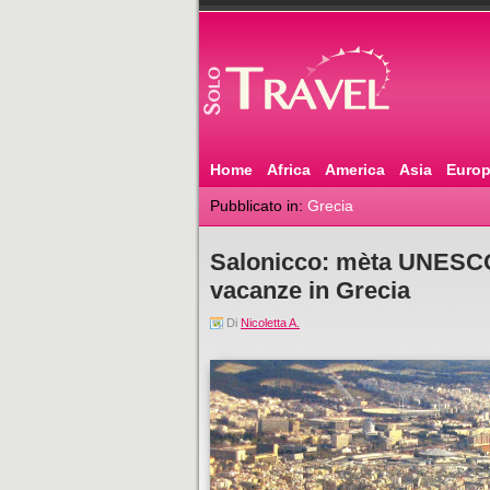
Home
Africa
America
Asia
Euro
Pubblicato in:
Grecia
Salonicco: mèta UNESCO d
vacanze in Grecia
Di
Nicoletta A.