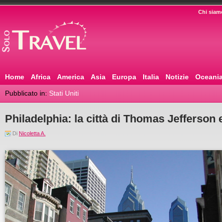
Chi siam
Home
Africa
America
Asia
Europa
Italia
Notizie
Oceani
Pubblicato in:
Stati Uniti
Philadelphia: la città di Thomas Jefferson 
Di
Nicoletta A.