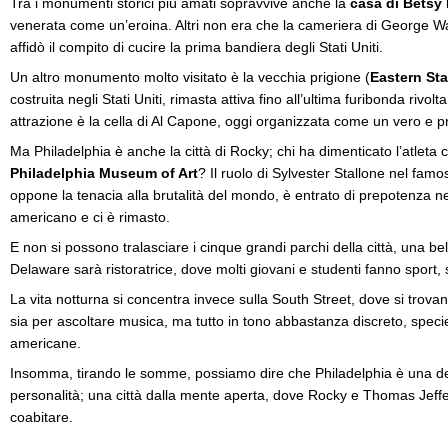
Tra i monumenti storici più amati sopravvive anche la
casa di Betsy
venerata come un’eroina. Altri non era che la cameriera di George Wa
affidò il compito di cucire la prima bandiera degli Stati Uniti.
Un altro monumento molto visitato è la vecchia prigione (
Eastern Sta
costruita negli Stati Uniti, rimasta attiva fino all’ultima furibonda rivo
attrazione è la cella di Al Capone, oggi organizzata come un vero e 
Ma Philadelphia è anche la città di Rocky; chi ha dimenticato l’atleta 
Philadelphia Museum of Art
? Il ruolo di Sylvester Stallone nel famo
oppone la tenacia alla brutalità del mondo, è entrato di prepotenza ne
americano e ci è rimasto.
E non si possono tralasciare i cinque grandi parchi della città, una be
Delaware sarà ristoratrice, dove molti giovani e studenti fanno sport, s
La vita notturna si concentra invece sulla South Street, dove si trovan
sia per ascoltare musica, ma tutto in tono abbastanza discreto, speci
americane.
Insomma, tirando le somme, possiamo dire che Philadelphia è una dell
personalità; una città dalla mente aperta, dove Rocky e Thomas Jeff
coabitare.