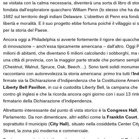
se visitata con la calma necessaria, diventerà una sorta di libro di stor
fondata dall’esploratore quacchero William Penn (lo stesso che ha da
1682 sul territorio degli indiani Delaware. L’obiettivo di Penn era fon
libertà e moralità. E il suo progetto ebbe fortuna poiché il villaggio si 
per la storia del Paese.
Ancora oggi a Philadelphia si avverte fortemente il rigore dei quacch
di innovazione – anch’essa tipicamente americana – dall’altro. Oggi Ph
milioni di abitanti, che diventano 6 milioni calcolando i sobborghi, ma
una città di provincia, con la maggior parte strade che portano sempl
(Chestnut, Walnut, Spruce, Oak, Beech…). Sono tanti solidi monument
raccontano con autorevolezza la storia americana: primo tra tutti l’
In
firmate sia la Dichiarazione d’Indipendenza che la Costituzione Americ
Liberty Bell Pavillon
, in cui è custodita Liberty Bell, la campana che 
contro gli inglesi e che la ricorda ancora ogni giorno con i suoi 13 rin
firmatario della Dichiarazione d’Indipendenza.
Altrettanto interessante dal punto di vista storico è la
Congress Hall
,
Parlamento. Da non dimenticare, altri edifici come la
Franklin Court
soprattutto il municipio (
City Hall
), situato nella cosiddetta Center Cit
Street, la zona più moderna e commerciale.