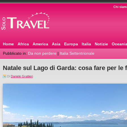
Chi siam
Home
Africa
America
Asia
Europa
Italia
Notizie
Oceani
Pubblicato in:
Da non perdere
|
Italia Settentrionale
Natale sul Lago di Garda: cosa fare per le f
Di
Daniele Grattieri