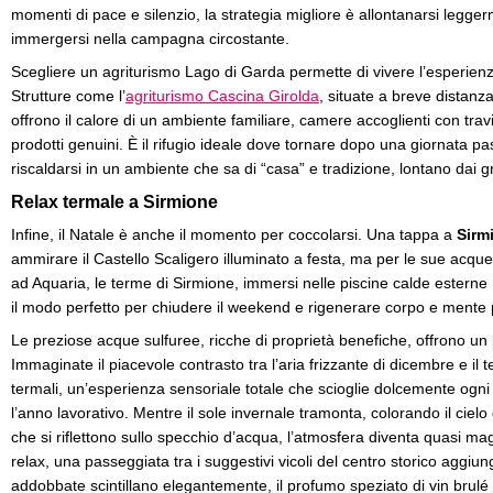
momenti di pace e silenzio, la strategia migliore è allontanarsi legge
immergersi nella campagna circostante.
Scegliere un agriturismo Lago di Garda permette di vivere l’esperienza 
Strutture come l’
agriturismo Cascina Girolda
, situate a breve distanz
offrono il calore di un ambiente familiare, camere accoglienti con trav
prodotti genuini. È il rifugio ideale dove tornare dopo una giornata pas
riscaldarsi in un ambiente che sa di “casa” e tradizione, lontano dai g
Relax termale a Sirmione
Infine, il Natale è anche il momento per coccolarsi. Una tappa a
Sirm
ammirare il Castello Scaligero illuminato a festa, ma per le sue acqu
ad Aquaria, le terme di Sirmione, immersi nelle piscine calde esterne 
il modo perfetto per chiudere il weekend e rigenerare corpo e mente p
Le preziose acque sulfuree, ricche di proprietà benefiche, offrono u
Immaginate il piacevole contrasto tra l’aria frizzante di dicembre e il
termali, un’esperienza sensoriale totale che scioglie dolcemente ogn
l’anno lavorativo. Mentre il sole invernale tramonta, colorando il ciel
che si riflettono sullo specchio d’acqua, l’atmosfera diventa quasi m
relax, una passeggiata tra i suggestivi vicoli del centro storico aggiung
addobbate scintillano elegantemente, il profumo speziato di vin brulé s