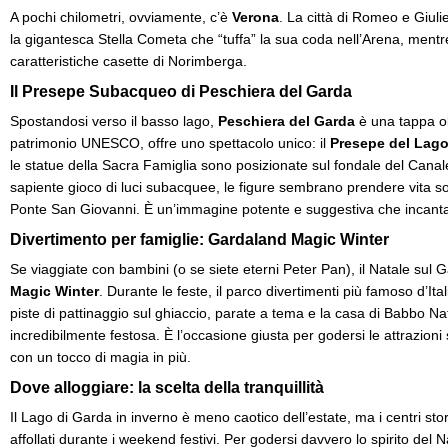
A pochi chilometri, ovviamente, c’è
Verona
. La città di Romeo e Giuli
la gigantesca Stella Cometa che “tuffa” la sua coda nell’Arena, mentre
caratteristiche casette di Norimberga.
Il Presepe Subacqueo di Peschiera del Garda
Spostandosi verso il basso lago,
Peschiera del Garda
è una tappa ob
patrimonio UNESCO, offre uno spettacolo unico: il
Presepe del Lag
le statue della Sacra Famiglia sono posizionate sul fondale del Canal
sapiente gioco di luci subacquee, le figure sembrano prendere vita sotto
Ponte San Giovanni. È un’immagine potente e suggestiva che incanta 
Divertimento per famiglie: Gardaland Magic Winter
Se viaggiate con bambini (o se siete eterni Peter Pan), il Natale sul
Magic Winter
. Durante le feste, il parco divertimenti più famoso d’Ital
piste di pattinaggio sul ghiaccio, parate a tema e la casa di Babbo N
incredibilmente festosa. È l’occasione giusta per godersi le attrazioni s
con un tocco di magia in più.
Dove alloggiare: la scelta della tranquillità
Il Lago di Garda in inverno è meno caotico dell’estate, ma i centri s
affollati durante i weekend festivi. Per godersi davvero lo spirito del 