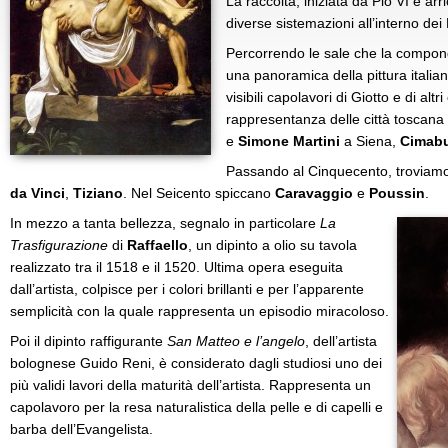
La raccolta, iniziata da Pio VI e ar
diverse sistemazioni all’interno dei 
Percorrendo le sale che la compon
una panoramica della pittura italia
visibili capolavori di Giotto e di altri
rappresentanza delle città toscana
e
Simone
Martini
a Siena,
Cimab
Passando al Cinquecento, troviam
da Vinci
,
Tiziano
. Nel Seicento spiccano
Caravaggio
e
Poussin
.
In mezzo a tanta bellezza, segnalo in particolare
La
Trasfigurazione
di
Raffaello
, un dipinto a olio su tavola
realizzato tra il 1518 e il 1520. Ultima opera eseguita
dall’artista, colpisce per i colori brillanti e per l’apparente
semplicità con la quale rappresenta un episodio miracoloso.
Poi il dipinto raffigurante
San Matteo e l’angelo
, dell’artista
bolognese Guido Reni, è considerato dagli studiosi uno dei
più validi lavori della maturità dell’artista. Rappresenta un
capolavoro per la resa naturalistica della pelle e di capelli e
barba dell’Evangelista.