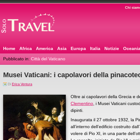
Chi siam
Home
Africa
America
Asia
Europa
Italia
Notizie
Oceani
Pubblicato in:
Città del Vaticano
Musei Vaticani: i capolavori della pinacote
Di
Erica Ventura
Oltre ai capolavori della Grecia e 
Clementino
, i Musei Vaticani cust
dipinti.
Inaugurata il 27 ottobre 1932, la P
all’interno dell’edificio costruito da
volere di Pio XI, in una parte dell