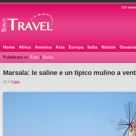
Chi siam
Home
Africa
America
Asia
Europa
Italia
Notizie
Oceani
Pubblicato in:
Foto
|
Sicilia
Marsala: le saline e un tipico mulino a ven
Di
Fabio