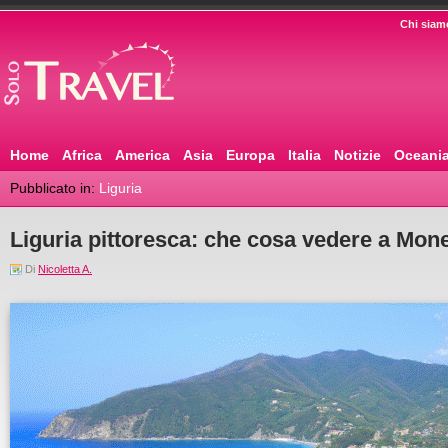
Chi siam
Home
Africa
America
Asia
Europa
Italia
Notizie
Oceani
Pubblicato in:
Liguria
Liguria pittoresca: che cosa vedere a Mone
Di
Nicoletta A.