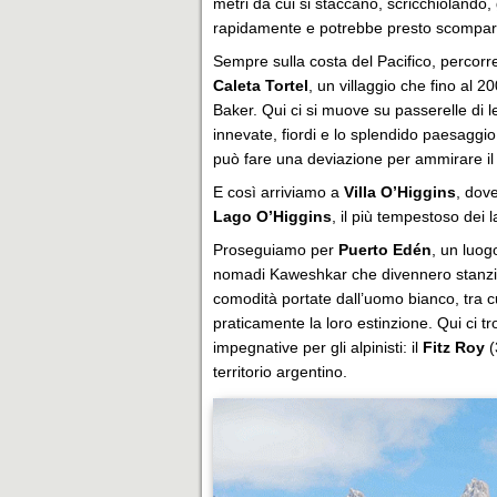
metri da cui si staccano, scricchiolando, 
rapidamente e potrebbe presto scompari
Sempre sulla costa del Pacifico, percorr
Caleta Tortel
, un villaggio che fino al 
Baker. Qui ci si muove su passerelle di l
innevate, fiordi e lo splendido paesaggio
può fare una deviazione per ammirare il
E così arriviamo a
Villa O’Higgins
, dove
Lago O’Higgins
, il più tempestoso dei 
Proseguiamo per
Puerto Edén
, un luog
nomadi Kaweshkar che divennero stanziali 
comodità portate dall’uomo bianco, tra cui
praticamente la loro estinzione. Qui ci 
impegnative per gli alpinisti: il
Fitz Roy
(
territorio argentino.