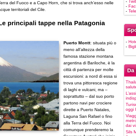
-
Twit
Terra del Fuoco e a Capo Horn, che si trova anch’esso nelle
-
Fac
cque territoriali del Cile.
-
Tel
Le principali tappe nella Patagonia
Sp
-
Hot
Puerto Montt
: situata più o
-
Bigl
meno all’altezza della
famosa stazione montana
argentina di Bariloche, è la
città di partenza per molte
Da 
escursioni: a nord di essa si
Thail
trova una pittoresca regione
salut
di laghi e vulcani, ma –
L’ass
soprattutto – dal suo porto
indis
partono navi per crociere
Turis
oggi 
dirette a Puerto Natales,
Viagg
Laguna San Rafael o fino
metro
alla Terra del Fuoco. Noi
dai vi
comunque prenderemo la
Sils 