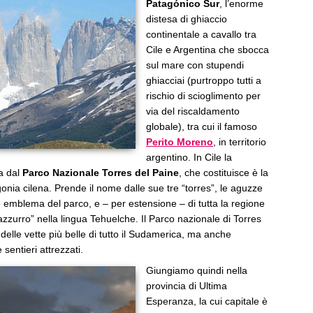
Patagónico Sur
, l’enorme
distesa di ghiaccio
continentale a cavallo tra
Cile e Argentina che sbocca
sul mare con stupendi
ghiacciai (purtroppo tutti a
rischio di scioglimento per
via del riscaldamento
globale), tra cui il famoso
Perito Moreno
, in territorio
argentino. In Cile la
ta dal
Parco Nazionale Torres del Paine
, che costituisce è la
onia cilena. Prende il nome dalle sue tre “torres”, le aguzze
ro emblema del parco, e – per estensione – di tutta la regione
azzurro” nella lingua Tehuelche. Il Parco nazionale di Torres
delle vette più belle di tutto il Sudamerica, ma anche
 sentieri attrezzati.
Giungiamo quindi nella
provincia di Ultima
Esperanza, la cui capitale è