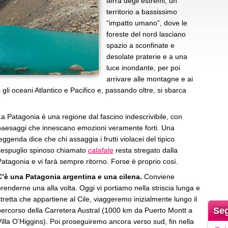
terra degli estremi, un
territorio a bassissimo
“impatto umano”, dove le
foreste del nord lasciano
spazio a sconfinate e
desolate praterie e a una
luce inondante, per poi
arrivare alle montagne e ai
 gli oceani Atlantico e Pacifico e, passando oltre, si sbarca
La Patagonia è una regione dal fascino indescrivibile, con
paesaggi che innescano emozioni veramente forti. Una
eggenda dice che chi assaggia i frutti violacei del tipico
cespuglio spinoso chiamato
calafate
resta stregato dalla
Patagonia e vi farà sempre ritorno. Forse è proprio così.
C’è una Patagonia argentina e una cilena.
Conviene
prenderne una alla volta. Oggi vi portiamo nella striscia lunga e
stretta che appartiene al Cile, viaggeremo inizialmente lungo il
Seg
percorso della Carretera Austral (1000 km da Puerto Montt a
Villa O’Higgins). Poi proseguiremo ancora verso sud, fin nella