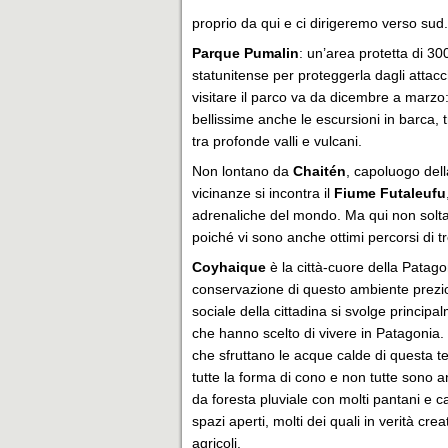
proprio da qui e ci dirigeremo verso sud.
Parque Pumalin
: un’area protetta di 30
statunitense per proteggerla dagli attacchi
visitare il parco va da dicembre a marzo:
bellissime anche le escursioni in barca, tr
tra profonde valli e vulcani.
Non lontano da
Chaitén
, capoluogo dell
vicinanze si incontra il
Fiume Futaleufu
adrenaliche del mondo. Ma qui non soltant
poiché vi sono anche ottimi percorsi di t
Coyhaique
è la città-cuore della Patago
conservazione di questo ambiente prezios
sociale della cittadina si svolge principal
che hanno scelto di vivere in Patagonia.
che sfruttano le acque calde di questa 
tutte la forma di cono e non tutte sono an
da foresta pluviale con molti pantani e c
spazi aperti, molti dei quali in verità cre
agricoli.