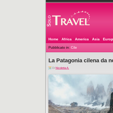
Home
Africa
America
Asia
Euro
Pubblicato in:
Cile
La Patagonia cilena da no
Di
Nicoletta A.