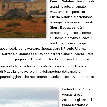
Puerto Natales
. Una zona di
grandi tenute, chiamate
estancias
. Nei pressi di
Puerto Natales si estendono
la lunga catena montuosa di
Sierra Baguales
, già in
territorio argentino, il nome
cui nome è dovuto ai cavalli
bradi (baguales) che qui
 luogo ideale per cavalcare. Spettacolare il
Fiordo Ultima
ai
Sarrano
e
Balmaceda
. Da non perdere anche
Puerto Pratt
,
e da tutti proprio sulle coste del fiordo di Ultima Esperanza.
u un porto fiorente fino a quando le navi erano obbligate a
 di Magellano, ovvero prima dell’apertura del canale di
 spagnoleggianti che raccontano le antiche ricchezze e rendono
Partendo da Punta
Arenas si può
visitare in giornata il
Parco Nazionale