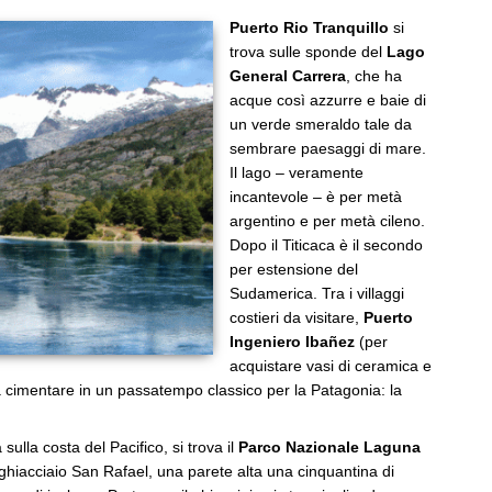
Puerto Rio Tranquillo
si
trova sulle sponde del
Lago
General Carrera
, che ha
acque così azzurre e baie di
un verde smeraldo tale da
sembrare paesaggi di mare.
Il lago – veramente
incantevole – è per metà
argentino e per metà cileno.
Dopo il Titicaca è il secondo
per estensione del
Sudamerica. Tra i villaggi
costieri da visitare,
Puerto
Ingeniero Ibañez
(per
acquistare vasi di ceramica e
rà cimentare in un passatempo classico per la Patagonia: la
ulla costa del Pacifico, si trova il
Parco Nazionale Laguna
 ghiacciaio San Rafael, una parete alta una cinquantina di