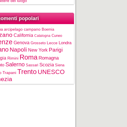
rattere del luogo
omenti popolari
na
arcipelago campano
Boemia
zano
California
Cuneo
Catalogna
enze
Genova
Londra
Grosseto
Lecce
ano
Napoli
Parigi
New York
Roma
gia
Romagna
Rimini
Salerno
Scozia
nto
Sassari
Siena
Trento
UNESCO
o
Trapani
ezia