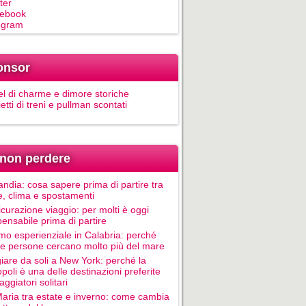
ter
ebook
egram
onsor
el di charme e dimore storiche
ietti di treni e pullman scontati
non perdere
andia: cosa sapere prima di partire tra
e, clima e spostamenti
icurazione viaggio: per molti è oggi
pensabile prima di partire
mo esperienziale in Calabria: perché
le persone cercano molto più del mare
iare da soli a New York: perché la
poli è una delle destinazioni preferite
aggiatori solitari
Maria tra estate e inverno: come cambia