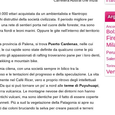
Carretera Austral che inizia
il ca
0.000 ettari acquistata da un ambientalista e filantropo
Arg
 distruttivi della società civilizzata. Il periodo migliore per
 una rete di sentieri porta nel cuore delle foreste; ma sono
Anco
a fiordi e leoni marini. Oppure le gite nell’interno del territorio
Bol
Fir
Mil
a provincia di Palena, si trova
Puerto Cardenas
, nelle cui
, le cui rapide sono state definite da qualcuno come le più
Peru
o gli appassionati di rafting troveranno pane per i loro denti,
Sale
rekking e mountain bike.
Torin
nia cilena, con una società sempre in bilico tra la
Ven
o e le tentazioni del progresso e della speculazione. La vita
mente nel Café Ricer, vero e proprio ritrovo degli intellettuali
 Da qui si può tornare un po’ a nord alle
terme di Puyuhuapi
,
terra vulcanica. Le montagne nevose dei dintorni non hanno
tichi vulcani, ma sono identiche per il fatto di essere coperte
anneti. Più a sud la vegetazione della Patagonia si apre su
ati dai coloni bruciando la selva per creare pascoli e terreni