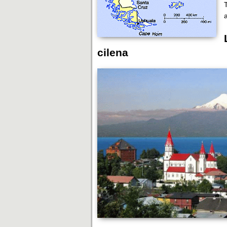
a
cilena