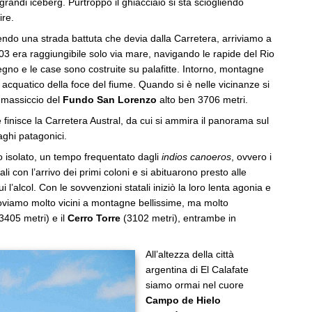
grandi iceberg. Purtroppo il ghiacciaio si sta sciogliendo
re.
endo una strada battuta che devia dalla Carretera, arriviamo a
2003 era raggiungibile solo via mare, navigando le rapide del Rio
egno e le case sono costruite su palafitte. Intorno, montagne
 acquatico della foce del fiume. Quando si è nelle vicinanze si
 massiccio del
Fundo San Lorenzo
alto ben 3706 metri.
 finisce la Carretera Austral, da cui si ammira il panorama sul
laghi patagonici.
o isolato, un tempo frequentato dagli
indios canoeros
, ovvero i
con l’arrivo dei primi coloni e si abituarono presto alle
 l’alcol. Con le sovvenzioni statali iniziò la loro lenta agonia e
troviamo molto vicini a montagne bellissime, ma molto
3405 metri) e il
Cerro Torre
(3102 metri), entrambe in
All’altezza della città
argentina di El Calafate
siamo ormai nel cuore
Campo de Hielo