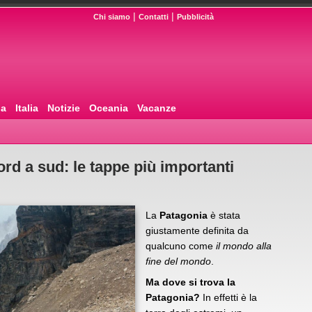
|
|
Chi siamo
Contatti
Pubblicità
pa
Italia
Notizie
Oceania
Vacanze
rd a sud: le tappe più importanti
La
Patagonia
è stata
giustamente definita da
qualcuno come
il mondo alla
fine del mondo
.
Ma dove si trova la
Patagonia?
In effetti è la