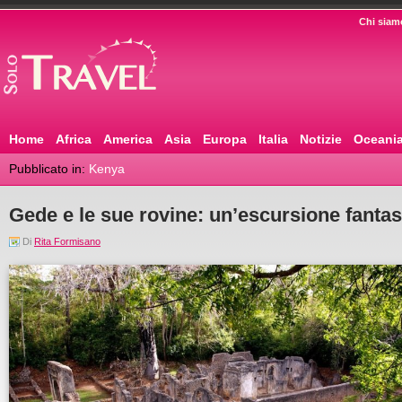
Chi siam
Home
Africa
America
Asia
Europa
Italia
Notizie
Oceani
Pubblicato in:
Kenya
Gede e le sue rovine: un’escursione fantas
Di
Rita Formisano