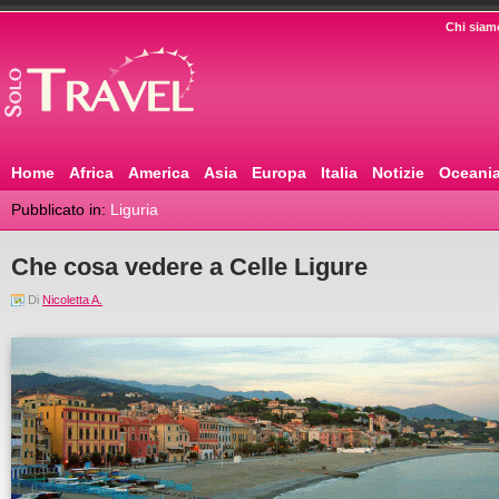
Chi siam
Home
Africa
America
Asia
Europa
Italia
Notizie
Oceani
Pubblicato in:
Liguria
Che cosa vedere a Celle Ligure
Di
Nicoletta A.