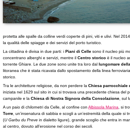
protetta alle spalle da colline verdi coperte di pini, viti e ulivi. Nel 2
la qualità delle spiagge e dei servizi del porto turistico.
La cittadina è divisa in due parti: i
Piani di Celle
sono il nucleo più mod
concentrano alberghi e servizi, mentre il
Centro storico
è il nucleo a
torrente Ghiare. Le due zone sono unite tra loro dal
lungomare della
litoranea che è stata ricavata dallo spostamento della linea ferroviaria 
storico.
Tra le architetture religiose, da non perdere la
Chiesa parrocchiale 
iniziata nel 1629 sul sito in cui si trovava una precedente chiesa del 
campanile e la
Chiesa di Nostra Signora della Consolazione
, sul
A un paio di chilometri da Celle, al confine con
Albissola Marina
, si t
Torre
, un’insenatura di sabbia e scogli a un’estremità della quale si t
(
U Garbu du Preve
in dialetto ligure), grande scoglio che entra in m
al centro, dovuto all’erosione nel corso dei secoli.