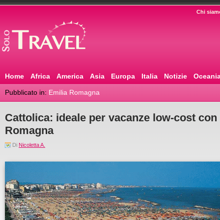
Chi siam
Home
Africa
America
Asia
Europa
Italia
Notizie
Oceani
Pubblicato in:
Emilia Romagna
Cattolica: ideale per vacanze low-cost con t
Romagna
Di
Nicoletta A.