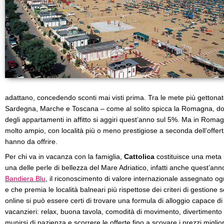
adattano, concedendo sconti mai visti prima. Tra le mete più gettonate
Sardegna, Marche e Toscana – come al solito spicca la Romagna, dove s
degli appartamenti in affitto si aggiri quest’anno sul 5%. Ma in Romagn
molto ampio, con località più o meno prestigiose a seconda dell’offerta
hanno da offrire.
Per chi va in vacanza con la famiglia,
Cattolica
costituisce una meta 
una delle perle di bellezza del Mare Adriatico, infatti anche quest’an
Bandiera Blu
, il riconoscimento di valore internazionale assegnato o
e che premia le località balneari più rispettose dei criteri di gestione 
online si può essere certi di trovare una formula di alloggio capace di s
vacanzieri: relax, buona tavola, comodità di movimento, divertimento
munirsi di pazienza e scorrere le offerte fino a scovare i prezzi miglior