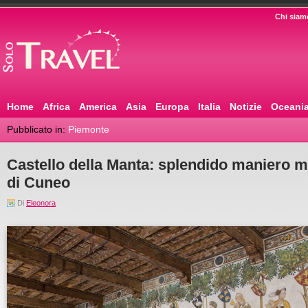
Chi siam
Home
Africa
America
Asia
Europa
Italia
Notizie
Oceani
Pubblicato in:
Piemonte
Castello della Manta: splendido maniero m
di Cuneo
Di
Eleonora