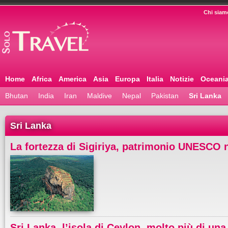
Chi siam
Home
Africa
America
Asia
Europa
Italia
Notizie
Oceani
Bhutan
India
Iran
Maldive
Nepal
Pakistan
Sri Lanka
Sri Lanka
La fortezza di Sigiriya, patrimonio UNESCO n
Sri Lanka, l’isola di Ceylon, molto più di una 