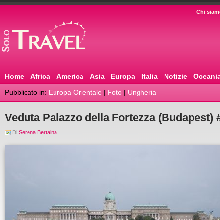
Chi siam
Home
Africa
America
Asia
Europa
Italia
Notizie
Oceani
Pubblicato in:
Europa Orientale
|
Foto
|
Ungheria
Veduta Palazzo della Fortezza (Budapest) #
Di
Serena Bertaina