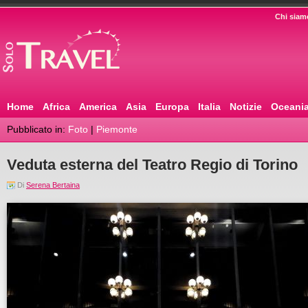
Chi siam
Home
Africa
America
Asia
Europa
Italia
Notizie
Oceani
Pubblicato in:
Foto
|
Piemonte
Veduta esterna del Teatro Regio di Torino
Di
Serena Bertaina