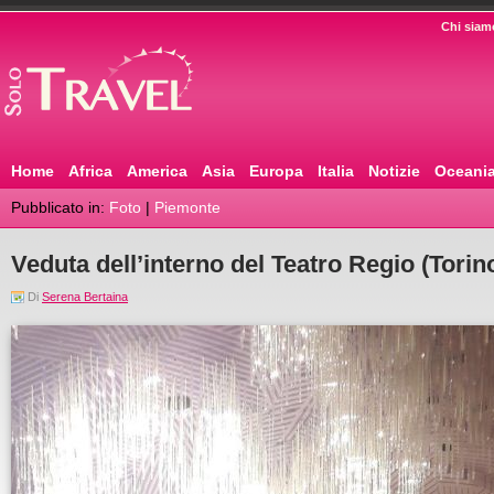
Chi siam
Home
Africa
America
Asia
Europa
Italia
Notizie
Oceani
Pubblicato in:
Foto
|
Piemonte
Veduta dell’interno del Teatro Regio (Torin
Di
Serena Bertaina