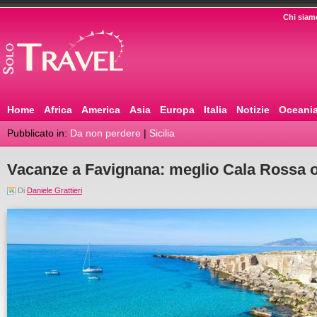
Chi siam
Home
Africa
America
Asia
Europa
Italia
Notizie
Oceani
Pubblicato in:
Da non perdere
|
Sicilia
Vacanze a Favignana: meglio Cala Rossa 
Di
Daniele Grattieri