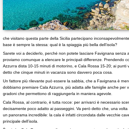
che visitano questa parte della Sicilia partecipano inconsapevolment
base è sempre la stessa: qual è la spiaggia più bella dell’isola?
Sarete voi a deciderlo, perché non potete lasciare Favignana senza 
proviamo comunque a elencare le principali differenze. Prendendo com
Azzurra dista 10-15 minuti di motorino, e Cala Rossa 15-20; ai punti
detto che cinque minuti in vacanza sono davvero poca cosa.
Un fattore più rilevante può essere la sabbia, che a Favignana è mer
dobbiamo premiare Cala Azzurra, più adatta alle famiglie anche per v
gradoni che permettono di raggiungerla in maniera agevole.
Cala Rossa, al contrario, è tutta rocce: per arrivarci è necessario sc
decisamente poco adatto ai passeggini. Va però detto che, una volta a
un panorama incredibile: la cala è infatti circondata dalle vecchie cav
principale dell’isola.