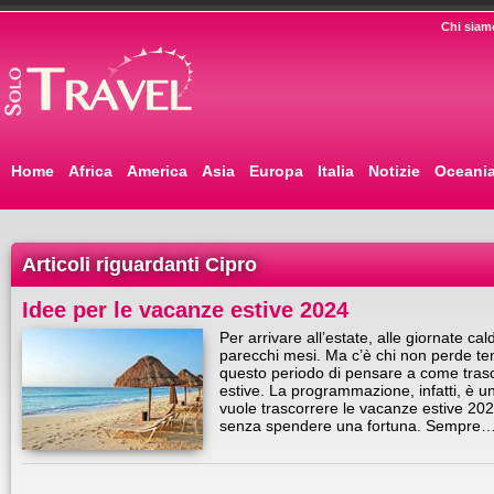
Chi siam
Home
Africa
America
Asia
Europa
Italia
Notizie
Oceani
Articoli riguardanti Cipro
Idee per le vacanze estive 2024
Per arrivare all’estate, alle giornate 
parecchi mesi. Ma c’è chi non perde te
questo periodo di pensare a come tras
estive. La programmazione, infatti, è 
vuole trascorrere le vacanze estive 2024
senza spendere una fortuna. Sempre