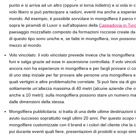
punto e si arriva ad un altro (oppure si torna indietro) e si vola i
volo libero si può partecipare a raduni, eventi ma anche a esperien
mondo. Ad esempio, è possibile sorvolare in mongolfiera il parco 
sopra le piramidi di Luxor o sull’altopiano della
Cappadocia in Turc
paesaggio mozzafiato composto da formazioni rocciose create da 
di questo tipo sono uniche e, se fatte in mongolfiera, non posson
mezzo al mondo.
Volo vincolato: il volo vincolato prevede invece che la mongolfiera 
funi e salga grazie ad esse in ascensione controllata. Il volo vincol
ancora non ha esperienze in mongolfiera e per fargli provare ci cosa
di uno step iniziale per far provare alle persone una mongolfiera e
quali vertigini e altre problematiche correlate. Si può fare sia di g
solitamente un’altezza massima di 40 metri (alcune aziende che o
anche a 10 metri): sulla mongolfiera possono stare un numero m
dalle dimensioni della stessa.
Mongolfiera pubblicitaria: si tratta di una delle ultime destinazion
avuto successo soprattutto negli ultimi 20 anni. Per questo scopo
mongolfiere customizzate con il brand e i colori del cliente che la 
poi durante eventi quali fiere, presentazioni di prodotti e scopi sim