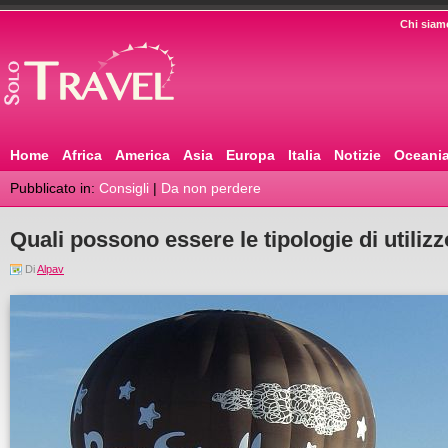
Chi siam
Home
Africa
America
Asia
Europa
Italia
Notizie
Oceani
Pubblicato in:
Consigli
|
Da non perdere
Quali possono essere le tipologie di utiliz
Di
Alpav