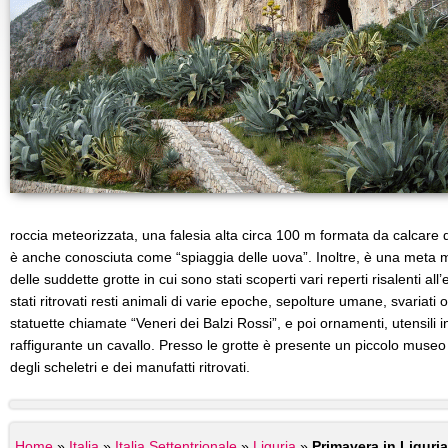
roccia meteorizzata, una falesia alta circa 100 m formata da calcare do
è anche conosciuta come “spiaggia delle uova”. Inoltre, è una meta m
delle suddette grotte in cui sono stati scoperti vari reperti risalenti al
stati ritrovati resti animali di varie epoche, sepolture umane, svariati o
statuette chiamate “Veneri dei Balzi Rossi”, e poi ornamenti, utensili i
raffigurante un cavallo. Presso le grotte è presente un piccolo museo 
degli scheletri e dei manufatti ritrovati.
Home
»
Italia
»
Italia Settentrionale
»
Liguria
»
Primavera in Liguria: