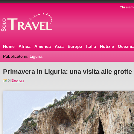
Chi siam
Home
Africa
America
Asia
Europa
Italia
Notizie
Oceani
Pubblicato in:
Liguria
Primavera in Liguria: una visita alle grotte
Di
Eleonora