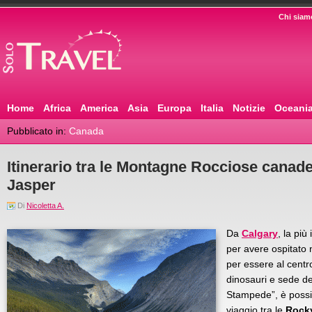
Chi siam
Home
Africa
America
Asia
Europa
Italia
Notizie
Oceani
Pubblicato in:
Canada
Itinerario tra le Montagne Rocciose canade
Jasper
Di
Nicoletta A.
Da
Calgary
, la più
per avere ospitato n
per essere al centro
dinosauri e sede de
Stampede”, è possib
viaggio tra le
Rock