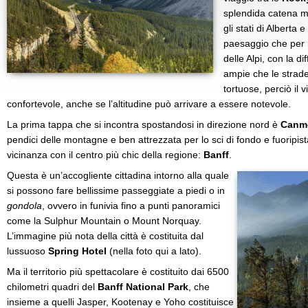
splendida catena mo
gli stati di Alberta
paesaggio che per m
delle Alpi, con la di
ampie che le strade
tortuose, perciò il
confortevole, anche se l’altitudine può arrivare a essere notevole.
La prima tappa che si incontra spostandosi in direzione nord è
Canm
pendici delle montagne e ben attrezzata per lo sci di fondo e fuoripis
vicinanza con il centro più chic della regione:
Banff
.
Questa è un’accogliente cittadina intorno alla quale
si possono fare bellissime passeggiate a piedi o in
gondola
, ovvero in funivia fino a punti panoramici
come la Sulphur Mountain o Mount Norquay.
L’immagine più nota della città è costituita dal
lussuoso
Spring Hotel
(nella foto qui a lato).
Ma il territorio più spettacolare è costituito dai 6500
chilometri quadri del
Banff National Park
, che
insieme a quelli Jasper, Kootenay e Yoho costituisce