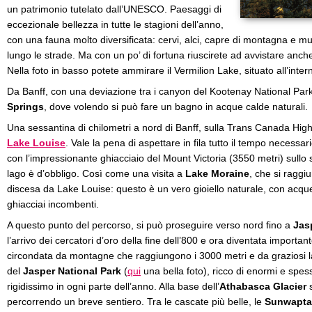
un patrimonio tutelato dall’UNESCO. Paesaggi di
eccezionale bellezza in tutte le stagioni dell’anno,
con una fauna molto diversificata: cervi, alci, capre di montagna e 
lungo le strade. Ma con un po’ di fortuna riuscirete ad avvistare anche g
Nella foto in basso potete ammirare il Vermilion Lake, situato all’inter
Da Banff, con una deviazione tra i canyon del Kootenay National Par
Springs
, dove volendo si può fare un bagno in acque calde naturali.
Una sessantina di chilometri a nord di Banff, sulla Trans Canada High
Lake Louise
. Vale la pena di aspettare in fila tutto il tempo necessar
con l’impressionante ghiacciaio del Mount Victoria (3550 metri) sullo
lago è d’obbligo. Così come una visita a
Lake Moraine
, che si raggi
discesa da Lake Louise: questo è un vero gioiello naturale, con acque
ghiacciai incombenti.
A questo punto del percorso, si può proseguire verso nord fino a
Jas
l’arrivo dei cercatori d’oro della fine dell’800 e ora diventata importan
circondata da montagne che raggiungono i 3000 metri e da graziosi lag
del
Jasper National Park
(
qui
una bella foto), ricco di enormi e spess
rigidissimo in ogni parte dell’anno. Alla base dell’
Athabasca Glacier
s
percorrendo un breve sentiero. Tra le cascate più belle, le
Sunwapta 