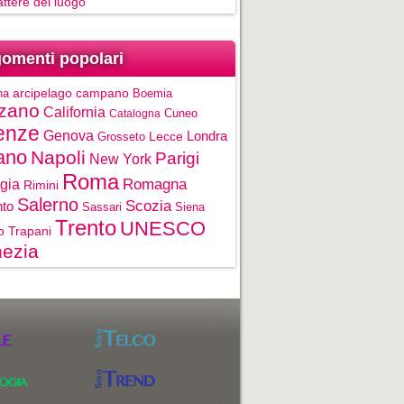
rattere del luogo
omenti popolari
na
arcipelago campano
Boemia
zano
California
Cuneo
Catalogna
enze
Genova
Londra
Grosseto
Lecce
ano
Napoli
Parigi
New York
Roma
gia
Romagna
Rimini
Salerno
Scozia
nto
Sassari
Siena
Trento
UNESCO
o
Trapani
ezia