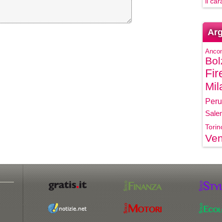
il ca
Arg
Anco
Bol
Fir
Mil
Peru
Sale
Torin
Ven