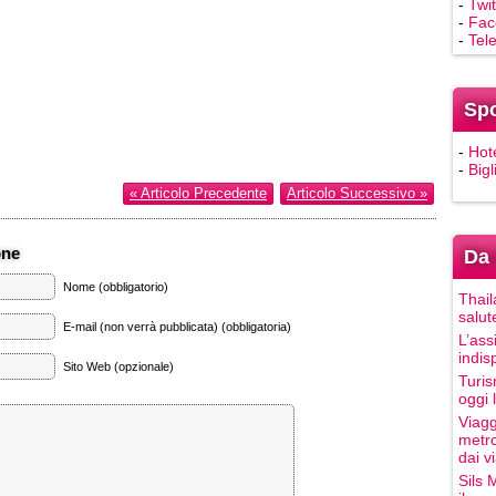
-
Twit
-
Fac
-
Tel
Sp
-
Hot
-
Bigl
« Articolo Precedente
Articolo Successivo »
one
Da 
Nome (obbligatorio)
Thail
salut
E-mail (non verrà pubblicata) (obbligatoria)
L’ass
indis
Sito Web (opzionale)
Turis
oggi 
Viagg
metro
dai vi
Sils 