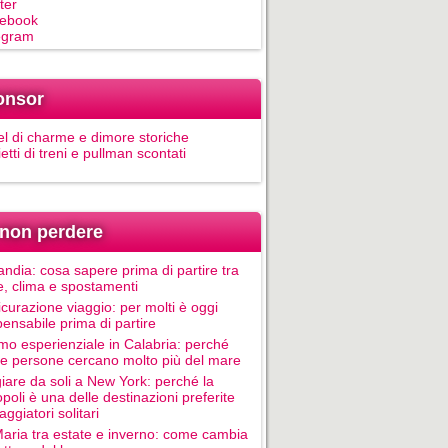
ter
ebook
egram
onsor
el di charme e dimore storiche
ietti di treni e pullman scontati
non perdere
andia: cosa sapere prima di partire tra
e, clima e spostamenti
icurazione viaggio: per molti è oggi
pensabile prima di partire
mo esperienziale in Calabria: perché
le persone cercano molto più del mare
iare da soli a New York: perché la
poli è una delle destinazioni preferite
aggiatori solitari
Maria tra estate e inverno: come cambia