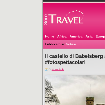
Home
Africa
America
Asia
Euro
Pubblicato in:
Notizie
Il castello di Babelsberg
#fotospettacolari
Di
Nicoletta A.