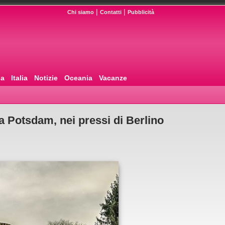
|
|
Chi siamo
Contatti
Pubblicità
pa
Italia
Notizie
Oceania
Vacanze
 a Potsdam, nei pressi di Berlino