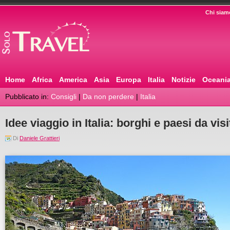
Chi siam
Home
Africa
America
Asia
Europa
Italia
Notizie
Oceani
Pubblicato in:
Consigli
|
Da non perdere
|
Italia
Idee viaggio in Italia: borghi e paesi da visi
Di
Daniele Grattieri