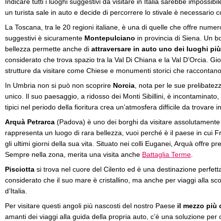
Indicare tutti i luoghi suggestivi da visitare in Italia sarebbe impossib
un turista sale in auto e decide di percorrere lo stivale è necessario c
La Toscana, tra le 20 regioni italiane, è una di quelle che offre numer
suggestivi è sicuramente
Montepulciano
in provincia di Siena. Un b
bellezza permette anche di
attraversare in auto uno dei luoghi più
considerato che trova spazio tra la Val Di Chiana e la Val D’Orcia. Gio
strutture da visitare come Chiese e monumenti storici che raccontano
In Umbria non si può non scoprire
Norcia
, nota per le sue prelibatezz
unico. Il suo paesaggio, a ridosso dei Monti Sibillini, è incontaminato, 
tipici nel periodo della fioritura crea un’atmosfera difficile da trovare in
Arquà Petrarca
(Padova) è uno dei borghi da visitare assolutamente
rappresenta un luogo di rara bellezza, vuoi perché è il paese in cui 
gli ultimi giorni della sua vita. Situato nei colli Euganei, Arquà offre pre
Sempre nella zona, merita una visita anche
Battaglia Terme
.
Pisciotta
si trova nel cuore del Cilento ed è una destinazione perfett
considerato che il suo mare è cristallino, ma anche per viaggi alla sco
d’Italia.
Per visitare questi angoli più nascosti del nostro Paese
il mezzo più
amanti dei viaggi alla guida della propria auto, c’è una soluzione per c