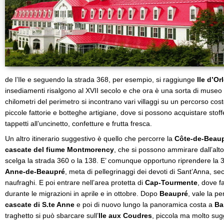
de l’Ile e seguendo la strada 368, per esempio, si raggiunge
Ile d’Or
insediamenti risalgono al XVII secolo e che ora è una sorta di museo a
chilometri del perimetro si incontrano vari villaggi su un percorso coste
piccole fattorie e botteghe artigiane, dove si possono acquistare stof
tappetti all’uncinetto, confetture e frutta fresca.
Un altro itinerario suggestivo è quello che percorre la
Côte-de-Beau
cascate del fiume Montmorency
, che si possono ammirare dall’alt
scelga la strada 360 o la 138. E’ comunque opportuno riprendere la 3
Anne-de-Beaupré
, meta di pellegrinaggi dei devoti di Sant’Anna, sec
naufraghi. E poi entrare nell’area protetta di
Cap-Tourmente
, dove f
durante le migrazioni in aprile e in ottobre. Dopo
Beaupré
, vale la p
cascate di S.te Anne
e poi di nuovo lungo la panoramica costa a
Ba
traghetto si può sbarcare sull’
Ile aux Coudres
, piccola ma molto sug