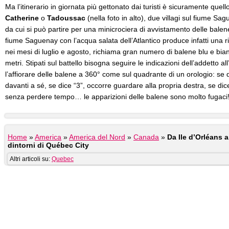
Ma l’itinerario in giornata più gettonato dai turisti è sicuramente quel
Catherine
o
Tadoussac
(nella foto in alto), due villagi sul fiume S
da cui si può partire per una minicrociera di avvistamento delle balen
fiume Saguenay con l’acqua salata dell’Atlantico produce infatti una ri
nei mesi di luglio e agosto, richiama gran numero di balene blu e bia
metri. Stipati sul battello bisogna seguire le indicazioni dell’addetto a
l’affiorare delle balene a 360° come sul quadrante di un orologio: se
davanti a sé, se dice “3”, occorre guardare alla propria destra, se dice
senza perdere tempo… le apparizioni delle balene sono molto fugaci
Home
»
America
»
America del Nord
»
Canada
»
Da Ile d’Orléans 
dintorni di Québec City
Altri articoli su:
Quebec