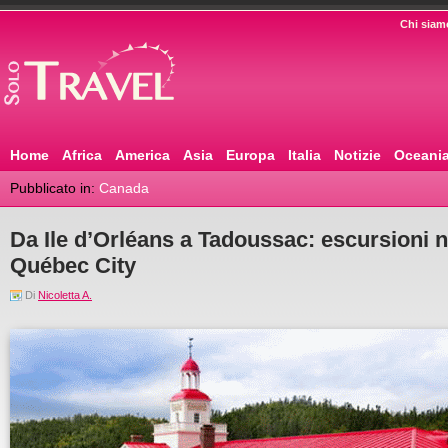
Chi siam
Home
Africa
America
Asia
Europa
Italia
Notizie
Oceani
Pubblicato in:
Canada
Da Ile d’Orléans a Tadoussac: escursioni ne
Québec City
Di
Nicoletta A.