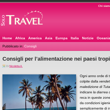
Chi siam
Home
Africa
America
Asia
Europa
Italia
Notizie
Oceani
Pubblicato in:
Consigli
Consigli per l’alimentazione nei paesi tropi
Di
Nicoletta A.
Ogni anno orde di tu
colpite dalla
vendet
maledizione di Tu
indicare
la diarrea 
reca in queste zone
da condizioni igienic
semplicemente di i