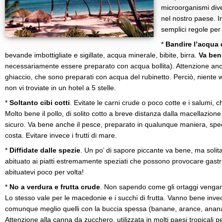
microorganismi diver
nel nostro paese. I
semplici regole per
*
Bandire l’acqua 
bevande imbottigliate e sigillate, acqua minerale, bibite, birra.
Va beni
necessariamente essere preparato con acqua bollita). Attenzione anch
ghiaccio, che sono preparati con acqua del rubinetto. Perciò, niente
non vi troviate in un hotel a 5 stelle.
*
Soltanto cibi cotti
. Evitate le carni crude o poco cotte e i salumi,
Molto bene il pollo, di solito cotto a breve distanza dalla macellazio
sicuro. Va bene anche il pesce, preparato in qualunque maniera, spec
costa. Evitare invece i frutti di mare.
*
Diffidate dalle spezie
. Un po’ di sapore piccante va bene, ma solit
abituato ai piatti estremamente speziati che possono provocare gastr
abituatevi poco per volta!
*
No a verdura e frutta crude
. Non sapendo come gli ortaggi vengano 
Lo stesso vale per le macedonie e i succhi di frutta. Vanno bene invece
comunque meglio quelli con la buccia spessa (banane, arance, anan
Attenzione alla canna da zucchero, utilizzata in molti paesi tropicali 